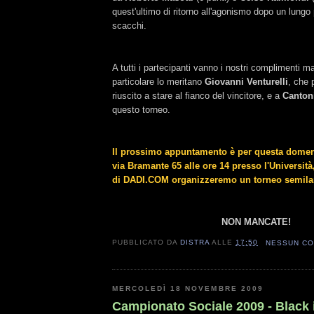
quest'ultimo di ritorno all'agonismo dopo un lungo 
scacchi.
A tutti i partecipanti vanno i nostri complimenti m
particolare lo meritano
Giovanni Venturelli
, che 
riuscito a stare al fianco del vincitore, e a
Canton
questo torneo.
Il prossimo appuntamento è per questa dome
via Bramante 65 alle ore 14 presso l'Universit
di DADI.COM organizzeremo un torneo semilam
NON MANCATE!
PUBBLICATO DA
DISTRA
ALLE
17:50
NESSUN C
MERCOLEDÌ 18 NOVEMBRE 2009
Campionato Sociale 2009 - Black 