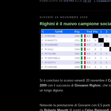
PUBBLICATO DA
DISTRA
ALLE
18:16
1 COMMEN
GIOVEDÌ 26 NOVEMBRE 2009
Righini è il nuovo campione socia
Si è concluso lo scorso venerdì 20 novembre il
C
2009
con il successo di
Giovanni Righini
, che t
un lungo digiuno.
Notevole la prestazione di Giovanni con 6,5 punti 
da
Roberto Masotti
(6 punti) e
Celso Raimondi
(