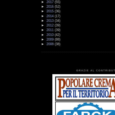
►
2017
(55)
►
2016
(52)
►
2015
(36)
►
2014
(17)
►
2013
(34)
►
2012
(39)
►
2011
(39)
►
2010
(42)
►
2009
(88)
►
2008
(38)
GRAZIE AL CONTRIBUT