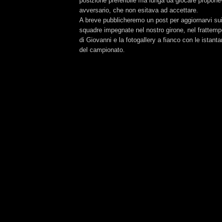
posizione preferibile ma lunga da giocare propone
avversario, che non esitava ad accettare.
A breve pubblicheremo un post per aggiornarvi sui r
squadre impegnate nel nostro girone, nel frattempo
di Giovanni e la fotogallery a fianco con le istant
del campionato.