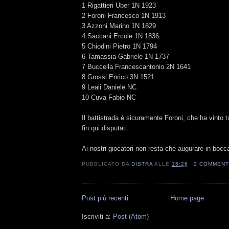
1 Rigattieri Uber 1N 1923
2 Foroni Francesco 1N 1913
3 Azzoni Marino 1N 1829
4 Saccani Ercole 1N 1836
5 Chiodini Pietro 1N 1794
6 Tamassia Gabriele 1N 1737
7 Buccella Francescantonio 2N 1641
8 Grossi Enrico 3N 1521
9 Leali Daniele NC
10 Cuva Fabio NC
Il battistrada è sicuramente Foroni, che ha vinto tu
fin qui disputati.
Ai nostri giocatori non resta che augurare in bocca
PUBBLICATO DA
DISTRA
ALLE
15:26
2 COMMENT
Post più recenti
Home page
Iscriviti a:
Post (Atom)