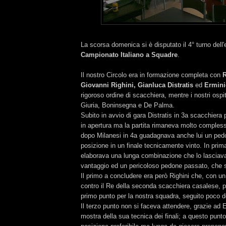
La scorsa domenica si è disputato il 4° turno dell
Campionato Italiano a Squadre
.
Il nostro Circolo era in formazione completa con
R
Giovanni Righini, Gianluca Distratis
ed
Ermini
rigoroso ordine di scacchiera, mentre i nostri ospi
Giuria, Boninsegna e De Palma.
Subito in avvio di gara Distratis in 3a scacchier
in apertura ma la partita rimaneva molto comples
dopo Milanesi in 4a guadagnava anche lui un pedo
posizione in un finale tecnicamente vinto. In pri
elaborava una lunga combinazione che lo lasciav
vantaggio ed un pericoloso pedone passato, che si
Il primo a concludere era però Righini che, con un 
contro il Re della seconda scacchiera casalese, p
primo punto per la nostra squadra, seguito poco 
Il terzo punto non si faceva attendere, grazie ad
mostra della sua tecnica dei finali; a questo punt