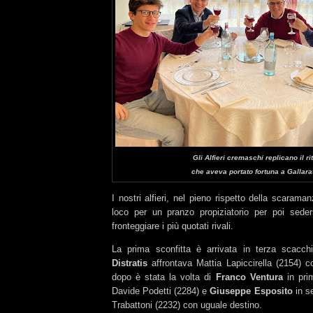
Gli Alfieri cremaschi replicano il ri
che aveva portato fortuna a Gallara
I nostri alfieri, nel pieno rispetto della scaraman
loco per un pranzo propiziatorio per poi seder
fronteggiare i più quotati rivali.
La prima sconfitta è arrivata in terza scacc
Distratis
affrontava Mattia Lapiccirella (2154) c
dopo è stata la volta di
Franco Ventura
in pri
Davide Podetti (2284) e
Giuseppe Esposito
in s
Trabattoni (2232) con uguale destino.