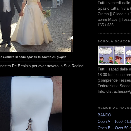
Tutti i venerdì dall
Spazio Città in via
Crema || Clicca sul
aprire Maps || Tes
€65 / €85
SCUOLA SCACCH
a e Erminio si sono sposati lo scorso 21 giugno
 nostro Re Erminio per aver trovato la Sua Regina!
Tutti i sabati dalle 
18:30 Iscrizione an
(comprende Tessera
Federazione Scacchi
Info: distrachess@
MEMORIAL RAVA
BANDO
Open A – 1650 < E
Open B – Over 50 