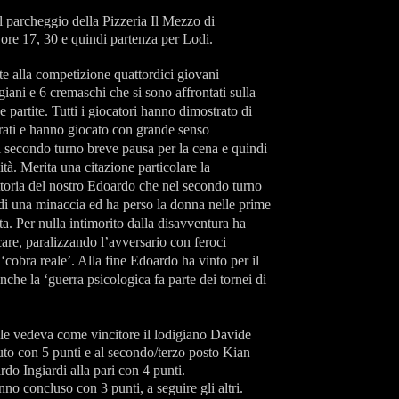
parcheggio della Pizzeria Il Mezzo di
ore 17, 30 e quindi partenza per Lodi.
e alla competizione quattordici giovani
igiani e 6 cremaschi che si sono affrontati sulla
e partite.
Tutti i giocatori hanno dimostrato di
rati e hanno giocato con grande senso
 secondo turno breve pausa per la cena e quindi
ilità. Merita una citazione particolare
la
toria del nostro Edoardo che nel secondo turno
 di una minaccia ed ha perso la donna nelle prime
ta. Per nulla intimorito dalla disavventura ha
are, paralizzando l’avversario con feroci
‘cobra reale’. Alla fine Edoardo ha vinto per il
he la ‘guerra psicologica fa parte dei tornei di
nale vedeva come vincitore il lodigiano Davide
tuto con 5 punti e al secondo/terzo posto Kian
do Ingiardi alla pari con 4 punti.
no concluso con 3 punti, a seguire gli altri.