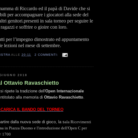
mamma di Riccardo ed il papà di Davide che si
bili per accompagnare i giocatori alla sede del
 altri genitori.presenti in sala torneo per seguire le
 ragazzi e soffrire o gioire con loro.
tti per l’impegno dimostrato ed appuntamento
lle lezioni nel mese di settembre.
ISTRA
ALLE
20:11
2 COMMENTI:
GIUGNO 2018
l Ottavio Ravaschietto
 ripete la tradizione dell'
Open Internazionale
ntitolato alla memoria di
Ottavio Ravaschietto
.
SCARICA IL BANDO DEL TORNEO
artire dalla nuova sede di gioco, la s
ala Ricevimenti
a in Piazza Duomo e l'introduzione del
l'
Open C per
< 1700