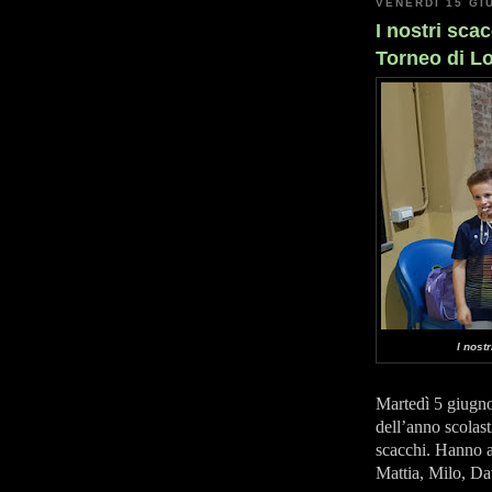
VENERDÌ 15 GI
I nostri sca
Torneo di L
I nost
Martedì 5 giugno
dell’anno scolast
scacchi. Hanno ad
Mattia, Milo, Da