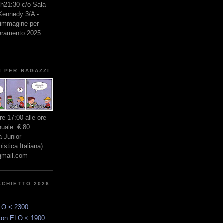
e h21:30 c/o Sala
 Kennedy 3/A -
l'immagine per
seramento 2025:
I PER RAGAZZI
ore 17:00 alle ore
nuale: € 80
 Junior
stica Italiana)
gmail.com
SCHIETTO 2026
LO < 2300
con ELO < 1900