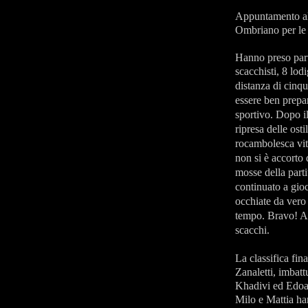
Appuntamento al 
Ombriano per le 
Hanno preso part
scacchisti, 8 lod
distanza di cinqu
essere ben prepa
sportivo.
Dopo il
ripresa delle ost
rocambolesca vit
non si è accorto
mosse della parti
continuato a gioc
occhiate da vero 
tempo. Bravo! Anc
scacchi.
La classifica fi
Zanaletti, imbat
Khadivi ed Edoar
Milo e Mattia han