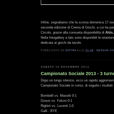
Infine, segnaliamo che la scorsa domenica 17 nov
seconda edizione di Crema di Giochi, a cui ha part
Circolo, grazie alla consueta disponibilità di
Aldo,
Nella fotogallery a lato sono disponibili le istanta
dedicata ai giochi da tavolo.
PUBBLICATO DA
DISTRA
ALLE
21:48
NESSUN C
SABATO 16 NOVEMBRE 2013
Campionato Sociale 2013 - 3 turn
Dopo un lungo silenzio, ecco un rapido aggiorname
Campionato Sociale in corso, di seguito i risultati 
Bombelli vs. Masotti 0-1
Grossi vs. Folcini 0-1
Righini vs. Lucenti 1-0
Galli - BYE