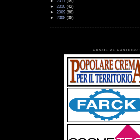
►
2011
(39)
►
2010
(42)
►
2009
(88)
►
2008
(38)
GRAZIE AL CONTRIBUT