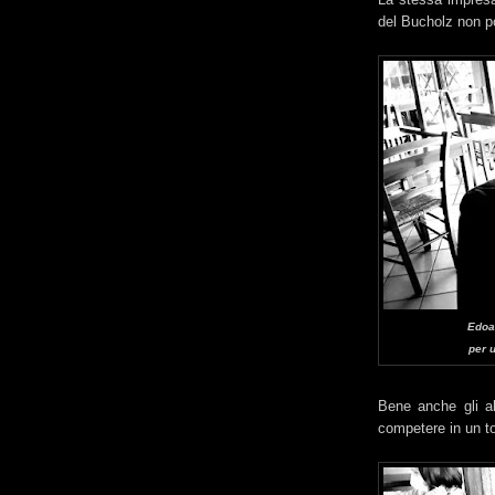
del Bucholz non pot
Edoar
per u
Bene anche gli al
competere in un t