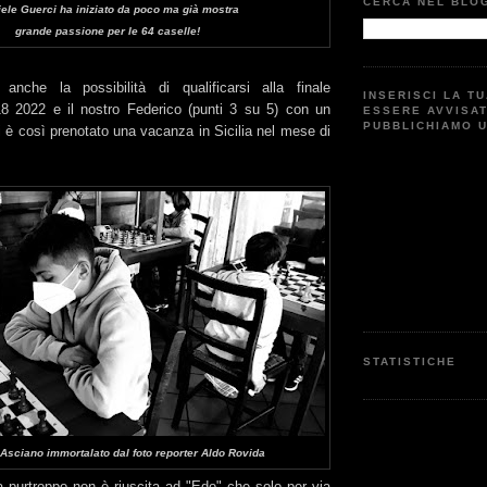
CERCA NEL BLO
ele Guerci ha iniziato da poco ma già mostra
grande passione per le 64 caselle!
 anche la possibilità di qualificarsi alla finale
INSERISCI LA T
8 2022 e il nostro Federico (punti 3 su 5) con un
ESSERE AVVISA
PUBBLICHIAMO 
si è così prenotato una vacanza in Sicilia nel mese di
STATISTICHE
Asciano immortalato dal foto reporter Aldo Rovida
 purtroppo non è riuscita ad "Edo" che solo per via