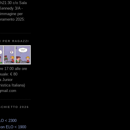
e h21:30 c/o Sala
 Kennedy 3/A -
l'immagine per
seramento 2025:
I PER RAGAZZI
ore 17:00 alle ore
nuale: € 80
 Junior
stica Italiana)
gmail.com
SCHIETTO 2026
LO < 2300
con ELO < 1900