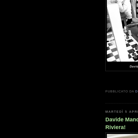
David
PUBBLICATO DA
D
MARTEDÌ 5 APR
Davide Mand
Riviera!