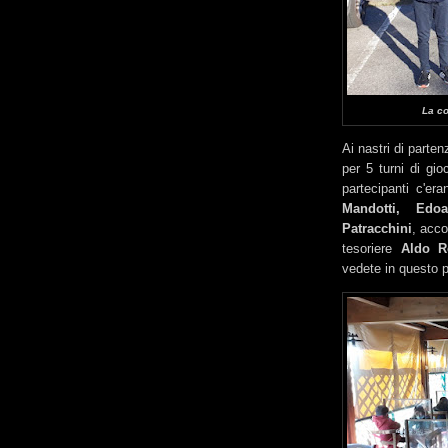
La co
Ai nastri di parten
per 5 turni di gi
partecipanti c'e
Mandotti, Edo
Patracchini
, acco
tesoriere
Aldo R
vedete in questo p