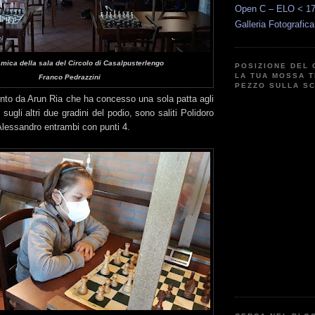
Open C – ELO < 1
Galleria Fotografic
mica della sala del Circolo di Casalpusterlengo
POSIZIONE DEL 
LA TUA MOSSA T
Franco Pedrazzini
PEZZO SULLA S
vinto da Arun Ria che ha concesso una sola patta agli
sugli altri due gradini del podio, sono saliti Polidoro
Alessandro entrambi con punti 4.