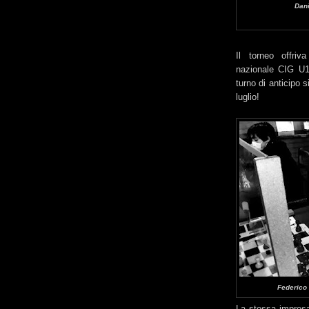
Dani
Il torneo offriva
nazionale CIG U1
turno di anticipo 
luglio!
Federico 
La stessa impresa