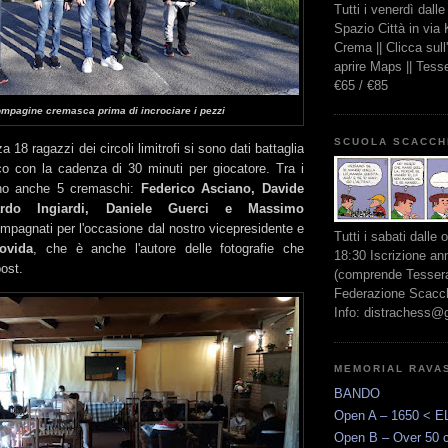
Tutti i venerdì dall
Spazio Città in via
Crema || Clicca sul
aprire Maps || Tes
€65 / €85
mpagine cremasca prima di incrociare i pezzi
SCUOLA SCACCH
za 18 ragazzi dei circoli limitrofi si sono dati battaglia
oco con la cadenza di 30 minuti per giocatore. Tra i
rano anche 5 cremaschi:
Federico Asciano, Davide
ardo Ingiardi, Daniele Guerci e Massimo
mpagnati per l'occasione dal nostro vicepresidente e
Tutti i sabati dalle 
ovida
, che è anche l'autore delle fotografie che
18:30 Iscrizione an
ost.
(comprende Tessera
Federazione Scacchi
Info: distrachess@
MEMORIAL RAVA
BANDO
Open A – 1650 < E
Open B – Over 50 