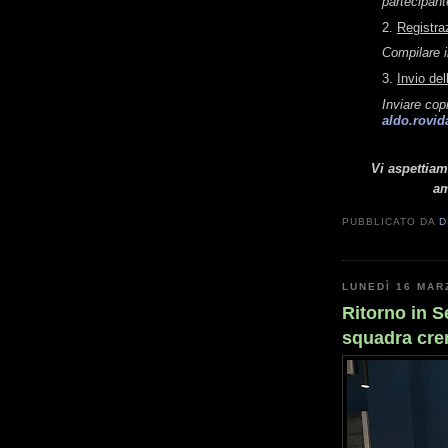
partecipant
2.
Registra
Compilare i
3.
Invio del
Inviare copi
aldo.rovid
Vi aspettia
am
PUBBLICATO DA
D
LUNEDÌ 16 MAR
Ritorno in S
squadra cr