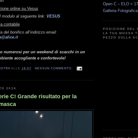
e/i
Open C – ELO < 1
zione online su Vesus
Galleria Fotografic
l modulo al seguente link:
VESUS
la contabile
POSIZIONE DEL 
a del bonifico all’indirizzo email:
LA TUA MOSSA T
a@alice.it
PEZZO SULLA S
mo numerosi per un weekend di scacchi in un
biente accogliente e confortevole!
ISTRA
ALLE
18:07
NESSUN COMMENTO:
ZO 2026
erie C! Grande risultato per la
emasca