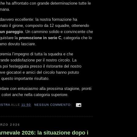
che ha affrontato con grande determinazione tutte le
imana.
to davvero eccellente: la nostra formazione ha
inato il girone, composto da 12 squadre, ottenendo
e un pareggio
. Un cammino solido e convincente che
quistare la
promozione in serie C
, categoria che lo
mo dovuto lasciare.
remia l’impegno di tutta la squadra e che
ande soddisfazione per il nostro circolo. La
 poi festeggiata presso il ristorante del nostro
ove giocatori e amici del circolo hanno potuto
 questo importante risultato.
dare con entusiasmo alla prossima stagione, pronti
i colori anche nella categoria superiore.
ISTRA
ALLE
11:50
NESSUN COMMENTO:
ARZO 2026
rnevale 2026: la situazione dopo i