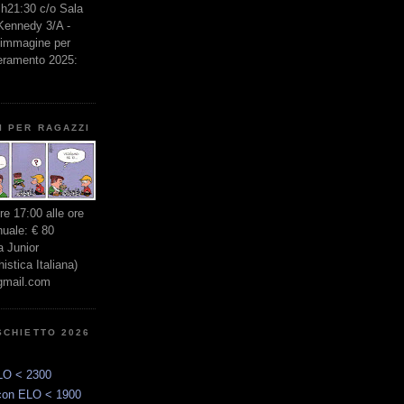
e h21:30 c/o Sala
 Kennedy 3/A -
l'immagine per
seramento 2025:
I PER RAGAZZI
ore 17:00 alle ore
nuale: € 80
 Junior
stica Italiana)
gmail.com
SCHIETTO 2026
LO < 2300
con ELO < 1900