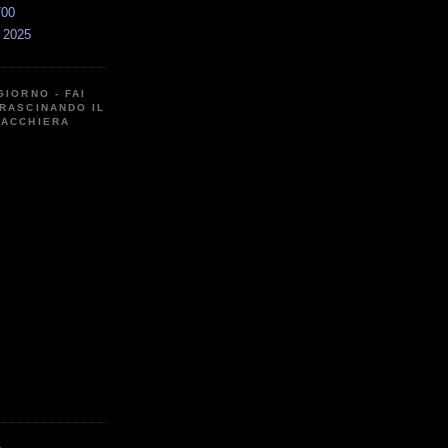
700
a 2025
GIORNO - FAI
RASCINANDO IL
CACCHIERA