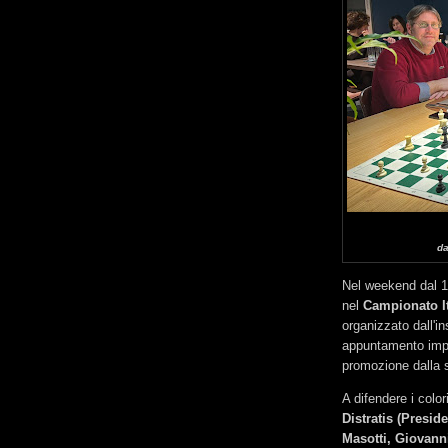
da
Nel weekend dal 1
nel
Campionato I
organizzato dall'i
appuntamento impor
promozione dalla s
A difendere i colo
Distratis (Presid
Masotti, Giovanni