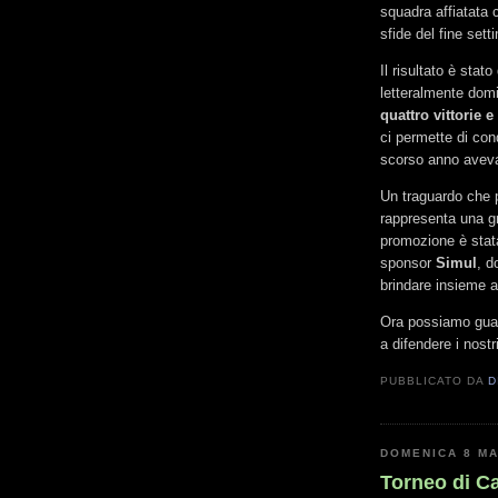
squadra affiatata 
sfide del fine sett
Il risultato è sta
letteralmente dom
quattro vittorie 
ci permette di con
scorso anno aveva
Un traguardo che p
rappresenta una gr
promozione è stata
sponsor
Simul
, d
brindare insieme a
Ora possiamo guar
a difendere i nostr
PUBBLICATO DA
D
DOMENICA 8 M
Torneo di Ca