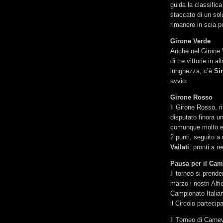
guida la classifica
staccato di un so
rimanere in scia p
Girone Verde
Anche nel Girone V
di tre vittorie in a
lunghezza, c’è
Si
avvio.
Girone Rosso
Il Girone Rosso, r
disputato finora un
comunque molto eq
2 punti, seguito 
Vailati
, pronti a r
Pausa per il Cam
Il torneo si pren
marzo i nostri Alf
Campionato Italia
il Circolo parteci
Il Torneo di Carne