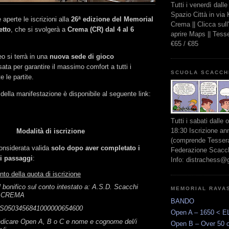
Tutti i venerdì dall
Spazio Città in via
aperte le iscrizioni alla
26ª edizione del Memorial
Crema || Clicca sul
etto
, che si svolgerà a
Crema (CR) dal 4 al 6
aprire Maps || Tes
€65 / €85
eo si terrà in una
nuova sede di gioco
sata per garantire il massimo comfort a tutti i
SCUOLA SCACCH
e le partite.
della manifestazione è disponibile al seguente link:
Tutti i sabati dalle 
18:30 Iscrizione an
Modalità di iscrizione
(comprende Tessera
considerata valida
solo dopo aver completato i
Federazione Scacchi
i passaggi
:
Info: distrachess@
to della quota di iscrizione
il bonifico sul conto intestato a: A.S.D. Scacchi
MEMORIAL RAVA
I CREMA
BANDO
4S0503456841000000654600
Open A – 1650 < E
indicare Open A, B o C e nome e cognome del/i
Open B – Over 50 