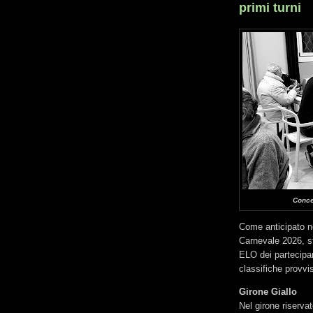
primi turni
Conce
Come anticipato ne
Carnevale 2026, str
ELO dei partecipan
classifiche provvis
Girone Giallo
Nel girone riserva