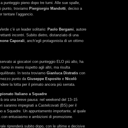
 a punteggio pieno dopo tre turni. Alle sue spalle,
lo punto, troviamo
Piergiorgio Mandotti
, deciso a
er tentare l’aggancio.
erde c’è un leader solitario:
Paolo Bergami
, autore
ltrettanti incontri. Subito dietro, distanziato di una
mone Caporali
, anch’egli protagonista di un ottimo
iservato ai giocatori con punteggio ELO più alto, ha
 turno in meno rispetto agli altri, ma risulta
uilibrato. In testa troviamo
Gianluca Distratis
con
a mezzo punto da
Giuseppe Esposito
e
Nicolò
endere la lotta per il primato ancora più serrata.
pionato Italiano a Squadre
derà ora una breve pausa: nel weekend del 13–15
ieri saranno impegnati a Castelcovati (BS) per il
no a Squadre. Un appuntamento importante, al quale
pa con entusiasmo e ambizioni di promozione.
vale riprenderà subito dopo, con le ultime e decisive