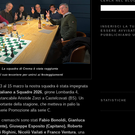
CERCA NEL BLO
INSERISCI LA T
ESSERE AVVISA
PUBBLICHIAMO 
La squadra di Crema è stata raggiunta
l suo tesoriere per unirsi ai festeggiamenti
3 al 15 marzo la nostra squadra è stata impegnata
taliano a Squadre 2026
, girone Lombardia 4,
nstancabile Aristide Zorzi a Castelcovati (BS). Un
STATISTICHE
tante della stagione, che metteva in palio la
erie Promozione alla serie C.
ri cremaschi sono stati
Fabio Bonoldi, Gianluca
ente), Giuseppe Esposito (Capitano), Roberto
 Righini, Nicolò Vailati e Franco Ventura
, una