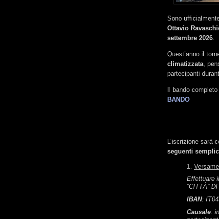
Sono ufficialmente 
Ottavio Ravaschi
settembre 2026
.
Quest’anno il torn
climatizzata
, pen
partecipanti durant
Il bando completo 
BANDO
L’iscrizione sarà 
seguenti semplic
1.
Versamen
Effettuare 
“CITTÀ” D
IBAN
: IT0
Causale
: 