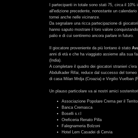
I partecipanti in totale sono stati 75, circa il 10% i
all'edizione precedente, nonostante un calendario m
tornei anche nelle vicinanze.
Da segnalare una ricca partecipazione di giocator
hanno saputo mostrare il loro valore conquistando 
palio e di cui sentiremo ancora parlare in futuro.
Il giocatore proveniente da più lontano è stato
Av
anni di età e che ha viaggiato assieme alla sua 
(India).
A completare il quadro dei giocatori stranieri c'era
Abdulkader Rifai, reduce dal successo del torneo 
di casa Milan Mrdja (Croazia) e Virgilio Vuelban (F
Un plauso particolare va ai nostri amici sostenitori
Associazione Popolare Crema per il Territo
Banca Cremasca
Boselli s.r.l
Oreficeria Renato Pilla
Falegnameria Bolzoni
Hotel Lem Casadei di Cervia