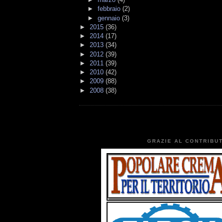
►
febbraio
(2)
►
gennaio
(3)
►
2015
(36)
►
2014
(17)
►
2013
(34)
►
2012
(39)
►
2011
(39)
►
2010
(42)
►
2009
(88)
►
2008
(38)
GRAZIE AL CONTRIBUT