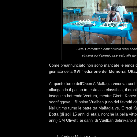
Giusi Cremonese concentrata sulla scac
vincerà poi il premio riservato alle d
Come preannunciato non sono mancate le emozioni
giornata della
XVII° edizione del Memorial Otta
Al quinto turno dell'Open A Malfagia vinceva contro 
allungando il passo in testa alla classifica, il cro
inseguirlo battendo Ventura, mentre Giretti Kanev 
sconfiggeva il filippino Vuelban (uno dei favoriti del
Nell'ultimo turno le patte tra Malfagia vs. Giretti 
Botta (di soli 15 anni di età!), nonchè la bella vitt
anni) CM Olivetti ai danni di Vuelban definivano il 
Andrea Malfagia - 5