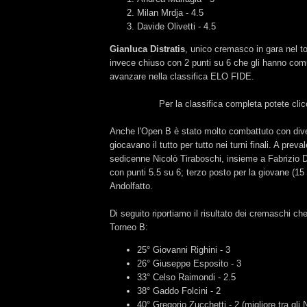
Milan Mrdja - 4.5
Davide Olivetti - 4.5
Gianluca Distratis
, unico cremasco in gara nel t
invece chiuso con 2 punti su 6 che gli hanno co
avanzare nella classifica ELO FIDE.
Per la classifica completa potete cli
Anche l'Open B è stato molto combattuto con diver
giocavano il tutto per tutto nei turni finali. A preval
sedicenne Nicolò Tiraboschi, insieme a Fabrizio 
con punti 5.5 su 6; terzo posto per la giovane (15
Andolfatto.
Di seguito riportiamo il risultato dei cremaschi ch
Torneo B:
25° Giovanni Righini - 3
26° Giuseppe Esposito - 3
33° Celso Raimondi - 2.5
38° Gaddo Folcini - 2
40° Gregorio Zucchetti - 2 (migliore tra gli 