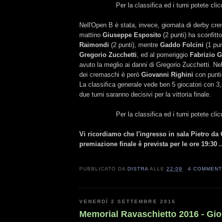
Per la classifica ed i turni potete cli
Nell'Open B è stata, invece, giornata di derby crem
mattino
Giuseppe Esposito
(2 punti) ha sconfitto
Raimondi
(2 punti), mentre
Gaddo Folcini
(1 pun
Gregorio Zucchetti
, ed al pomeriggio
Fabrizio G
avuto la meglio ai danni di Gregorio Zucchetti. Nel
dei cremaschi è però
Giovanni Righini
con punti
La classifica generale vede ben 5 giocatori con 3,5
due turni saranno decisivi per la vittoria finale.
Per la classifica ed i turni potete cli
Vi ricordiamo che l'ingresso in sala Pietro da
premiazione finale è prevista per le ore 19:30 .
PUBBLICATO DA
DISTRA
ALLE
22:09
4 COMMENT
VENERDÌ 2 SETTEMBRE 2016
Memorial Ravaschietto 2016 - Gio