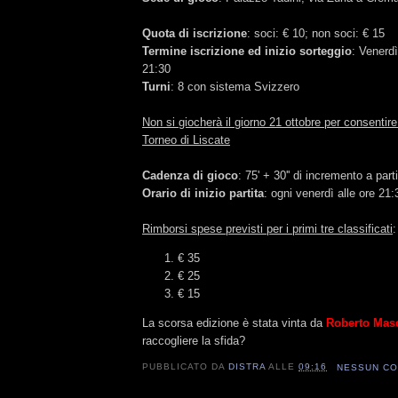
Quota di iscrizione
: soci: € 10; non soci: € 15
Termine iscrizione ed inizio sorteggio
: Venerdì
21:30
Turni
: 8 con sistema Svizzero
Non si giocherà il giorno 21 ottobre per consentire
Torneo di Liscate
Cadenza di gioco
: 75' + 30'' di incremento a par
Orario di inizio partita
: ogni venerdì alle ore 21:
Rimborsi spese previsti per i primi tre classificati
:
€ 35
€ 25
€ 15
La scorsa edizione è stata vinta da
Roberto Maso
raccogliere la sfida?
PUBBLICATO DA
DISTRA
ALLE
09:16
NESSUN C