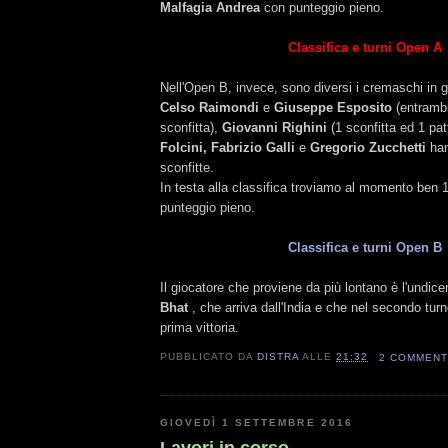
Malfagia Andrea
con punteggio pieno.
Classifica e turni Open A
Nell'Open B, invece, sono diversi i cremaschi in g
Celso Raimondi
e
Giuseppe Esposito
(entrambi
sconfitta),
Giovanni Righini
(1 sconfitta ed 1 pa
Folcini, Fabrizio Galli
e
Gregorio Zucchetti
han
sconfitte.
In testa alla classifica troviamo al momento ben 1
punteggio pieno.
Classifica e turni Open B
Il giocatore che proviene da più lontano è l'undic
Bhat
, che arriva dall'India e che nel secondo turn
prima vittoria.
PUBBLICATO DA
DISTRA
ALLE
21:32
2 COMMENT
GIOVEDÌ 1 SETTEMBRE 2016