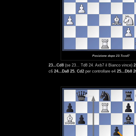
Posizione dopo 23.Tcxd7
23...Cd8
(se 23... Td8 24. Axb7 il Bianco vince)
2
c6
24...Da8 25. Cd2
per controllare e4
25...Db8 2