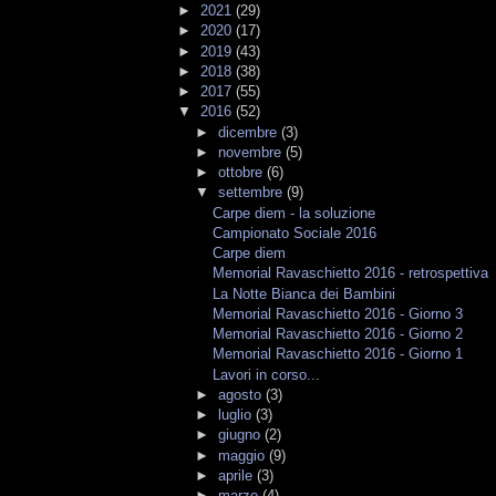
►
2021
(29)
►
2020
(17)
►
2019
(43)
►
2018
(38)
►
2017
(55)
▼
2016
(52)
►
dicembre
(3)
►
novembre
(5)
►
ottobre
(6)
▼
settembre
(9)
Carpe diem - la soluzione
Campionato Sociale 2016
Carpe diem
Memorial Ravaschietto 2016 - retrospettiva
La Notte Bianca dei Bambini
Memorial Ravaschietto 2016 - Giorno 3
Memorial Ravaschietto 2016 - Giorno 2
Memorial Ravaschietto 2016 - Giorno 1
Lavori in corso...
►
agosto
(3)
►
luglio
(3)
►
giugno
(2)
►
maggio
(9)
►
aprile
(3)
►
marzo
(4)