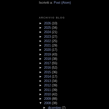
Iscriviti a:
Post (Atom)
ARCHIVIO BLOG
►
2026
(10)
►
2025
(34)
►
2024
(21)
►
2023
(27)
►
2022
(25)
►
2021
(29)
►
2020
(17)
►
2019
(43)
►
2018
(38)
►
2017
(55)
►
2016
(52)
►
2015
(36)
►
2014
(17)
►
2013
(34)
►
2012
(39)
►
2011
(39)
►
2010
(42)
►
2009
(88)
▼
2008
(38)
►
dicembre
(7)