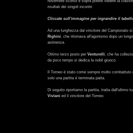
novembre scorso e sopra potete vedere la classifi
risultati dei singoli incontri.
Cliccate sull'immagine per ingrandire il tabell
Ad una lunghezza dal vincitore del Campionato si
Righini
, che ritornava all'agonismo dopo un lungo
astinenza.
Ottimo terzo posto per
Venturelli
, che ha collezio
da poco tempo si dedica la nobil giuoco.
Il Torneo è stato come sempre molto combattuto e 
solo una partita è terminata patta.
Di seguito riportiamo la partita, tratta dall'ultimo t
Viviani
ed il vincitore del Torneo.