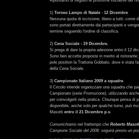
Riportiamo di seguito le prossime iniziative del no
1)
Torneo Lampo di Natale
-
12 Dicembre
.
Nessuna quota di iscrizione, libero a tutti; come 
sono portati direttamente dai partecipanti e vengo
termine seguendo l'ordine di classifica.
2)
Cena Sociale - 19 Dicembre.
Si prega di dare la propria adesione entro il 12 di
Sono ben accette proposte in merito al ristorante
pole position la Trattoria Gobbato, dove è stata fat
della Cena Sociale.
3)
Campionato Italiano 2009 a squadre
.
Il Circolo intende organizzare una squadra che par
Campionato (serie Promozione), utilizzando anche 
per coinvolgerli nella pratica. Chiunque pensa di p
disponibile, anche solo per qualche turno, può riv
Masotti
entro il 21 Dicembre p.v.
Comunichiamo nel frattempo che
Roberto Masott
Campione Sociale del 2008; seguirà presto un pos