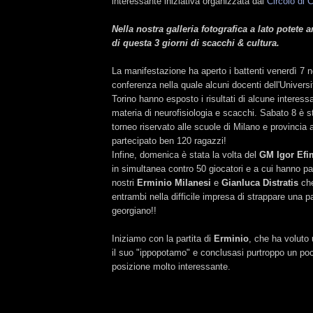
interessante iniziativa organizzata dal
Circolo di 
Nella nostra galleria fotografica a lato potete
di questa 3 giorni di scacchi & cultura.
La manifestazione ha aperto i battenti venerdì 7
conferenza nella quale alcuni docenti dell'Universi
Torino hanno esposto i risultati di alcune interessa
materia di neurofisiologia e scacchi. Sabato 8 è st
torneo riservato alle scuole di Milano e provincia 
partecipato ben 120 ragazzi!
Infine, domenica è stata la volta del
GM Igor Efi
in simultanea contro 50 giocatori e a cui hanno pa
nostri
Erminio Milanesi
e
Gianluca Distratis
che
entrambi nella difficile impresa di strappare una p
georgiano!!
Iniziamo con la partita di
Erminio
, che ha voluto 
il suo "ippopotamo" e conclusasi purtroppo un po
posizione molto interessante.