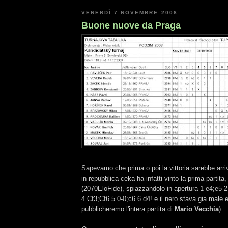
VENERDÌ 7 NOVEMBRE 2008
Buone nuove da Praga
Sapevamo che prima o poi la vittoria sarebbe arriv
in repubblica ceka ha infatti vinto la prima partita
(2070EloFide), spiazzandolo in apertura 1 e4;e5
4 Cf3;Cf6 5 0-0;c6 6 d4! e il nero stava gia male 
pubblicheremo l'intera partita di
Mario Vecchia
).