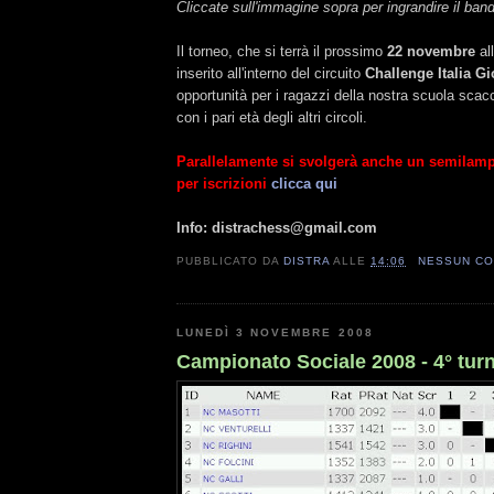
Cliccate sull'immagine sopra per ingrandire il ban
Il torneo, che si terrà il prossimo
22 novembre
al
inserito all'interno del circuito
Challenge Italia G
opportunità per i ragazzi della nostra scuola scacc
con i pari età degli altri circoli.
Parallelamente si svolgerà anche un semilampo 
per iscrizioni
clicca qui
Info: distrachess@gmail.com
PUBBLICATO DA
DISTRA
ALLE
14:06
NESSUN C
LUNEDÌ 3 NOVEMBRE 2008
Campionato Sociale 2008 - 4° tur