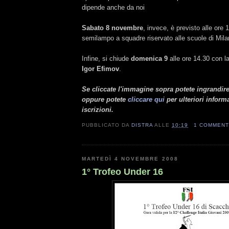
dipende anche da noi
Sabato 8 novembre
, invece, è previsto alle ore 
semilampo a squadre riservato alle scuole di Mila
Infine, si chiude
domenica 9
alle ore 14.30 con l
Igor Efimov
.
Se cliccate l'immagine sopra potete ingrandire
oppure potete
cliccare qui
per ulteriori inform
iscrizioni.
PUBBLICATO DA
DISTRA
ALLE
10:19
1 COMMEN
MARTEDÌ 4 NOVEMBRE 2008
1° Trofeo Under 16