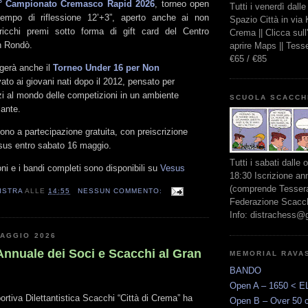
° Campionato Cremasco Rapid 2026
, torneo open
Tutti i venerdì dall
empo di riflessione 12’+3”, aperto anche ai non
Spazio Città in via
ricchi premi sotto forma di gift card del Centro
Crema || Clicca sul
n Rondò.
aprire Maps || Tes
€65 / €85
lgerà anche il
Torneo Under 16 per Non
rvato ai giovani nati dopo il 2012, pensato per
zi al mondo delle competizioni in un ambiente
SCUOLA SCACCH
lante.
sono a partecipazione gratuita, con preiscrizione
esus entro sabato 16 maggio.
Tutti i sabati dalle 
oni e i bandi completi sono disponibili su
Vesus
18:30 Iscrizione an
(comprende Tessera
ISTRA
ALLE
14:55
NESSUN COMMENTO:
Federazione Scacchi
Info: distrachess@
MAGGIO 2026
nnuale dei Soci e Scacchi al Gran
MEMORIAL RAVA
BANDO
Open A – 1650 < E
rtiva Dilettantistica Scacchi “Città di Crema” ha
Open B – Over 50 