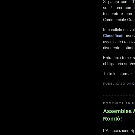
Si partirà con il
1
su 7 turni con t
tesserati e con 
Commerciale Gra
In parallelo si svo
Classificati
, rise
avvicinare i ragaz
divertente e stimo
Entrambi i tornei 
obbligatoria su V
Tutte le informazi
PUBBLICATO DA
D
DOMENICA 10 
Assemblea A
Rondò!
L’Associazione Spo