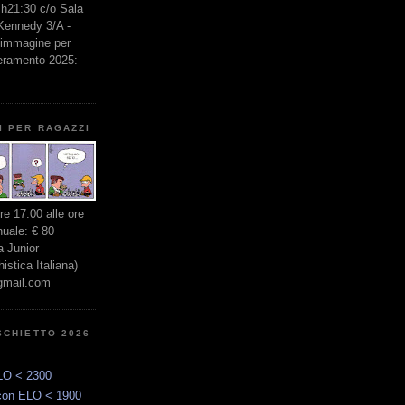
e h21:30 c/o Sala
 Kennedy 3/A -
l'immagine per
seramento 2025:
I PER RAGAZZI
ore 17:00 alle ore
nuale: € 80
 Junior
stica Italiana)
gmail.com
SCHIETTO 2026
LO < 2300
con ELO < 1900