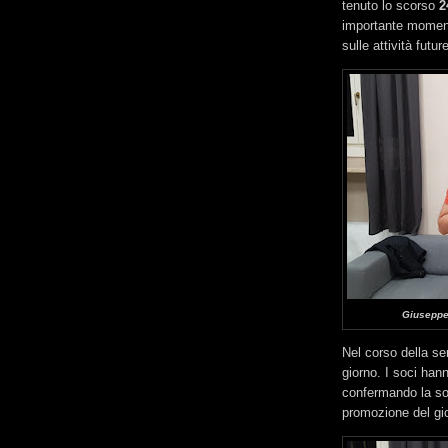
tenuto lo scorso
2
importante momento
sulle attività future
Giuseppe 
Nel corso della ser
giorno. I soci hann
confermando la soli
promozione del gio