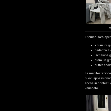
N
Il torneo sarà ape
7 turni di g
cadenza 12
iscrizione 
premi in gi
buffet finale
La manifestazione
nuovi appassionati
anche in contesti 
variegato.