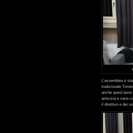
L’assemblea è stat
tradizionale Torn
anche quest’anno h
amicizia e sana co
il direttivo e dei s