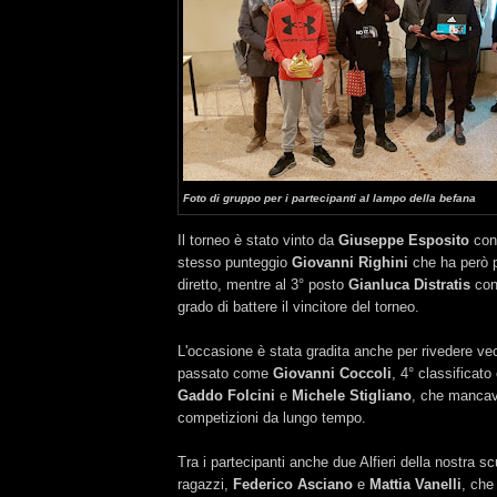
Foto di gruppo per i partecipanti al lampo della befana
Il torneo è stato vinto da
Giuseppe Esposito
con 
stesso punteggio
Giovanni Righini
che ha però p
diretto, mentre al 3° posto
Gianluca Distratis
con 
grado di battere il vincitore del torneo.
L'occasione è stata gradita anche per rivedere vec
passato come
Giovanni Coccoli
, 4° classificato
Gaddo Folcini
e
Michele Stigliano
, che mancav
competizioni da lungo tempo.
Tra i partecipanti anche due Alfieri della nostra s
ragazzi,
Federico Asciano
e
Mattia Vanelli
, che