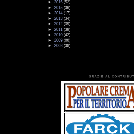
►
2016
(52)
►
2015
(36)
►
2014
(17)
►
2013
(34)
►
2012
(39)
►
2011
(39)
►
2010
(42)
►
2009
(88)
►
2008
(38)
GRAZIE AL CONTRIBUT