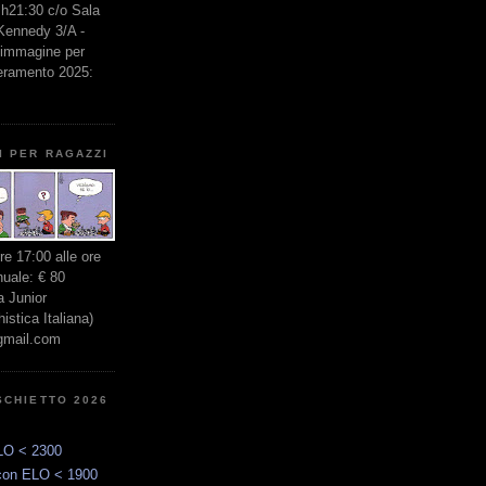
e h21:30 c/o Sala
 Kennedy 3/A -
l'immagine per
seramento 2025:
I PER RAGAZZI
ore 17:00 alle ore
nuale: € 80
 Junior
stica Italiana)
gmail.com
SCHIETTO 2026
LO < 2300
con ELO < 1900