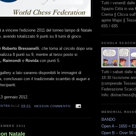
Tutti i venerdì dall
Spazio Città in via
Crema || Clicca sul
aprire Maps || Tes
€65 / €85
i
a vincere l'edizione 2011 del torneo lampo di Natale
, avendo totalizzato 9 punti su 9 turni di gioco.
SCUOLA SCACCH
er
Roberto Bressanelli
, che torna al circolo dopo una
alizza 8 punti su 9, mentre al terzo posto si
is, Raimondi
e
Rovida
con punti 5.
Tutti i sabati dalle 
gallery a lato saranno disponibili le immagini di
18:30 Iscrizione an
a, conclusasi con il tradizionale scambio di auguri e
(comprende Tessera
rtecipanti.
Federazione Scacchi
Info: distrachess@
l 13 gennaio 2012.
ISTRA
ALLE
09:01
NESSUN COMMENTO:
MEMORIAL RAVA
BANDO
Open A – 1650 < E
CEMBRE 2011
Open B – Over 50 
uon Natale