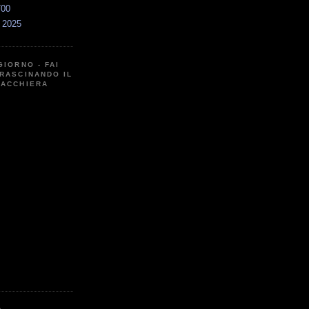
700
a 2025
GIORNO - FAI
RASCINANDO IL
CACCHIERA