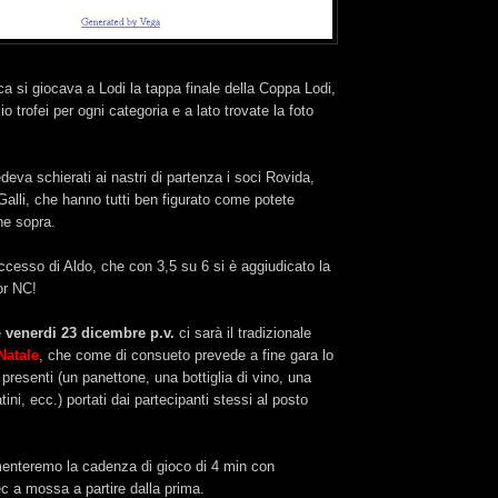
 si giocava a Lodi la tappa finale della Coppa Lodi,
o trofei per ogni categoria e a lato trovate la foto
.
edeva schierati ai nastri di partenza i soci Rovida,
 Galli, che hanno tutti ben figurato come potete
ne sopra.
ccesso di Aldo, che con 3,5 su 6 si è aggiudicato la
or NC!
e
venerdi 23 dicembre p.v.
ci sarà il tradizionale
Natale
, che come di consueto prevede a fine gara lo
 presenti (un panettone, una bottiglia di vino, una
tini, ecc.) portati dai partecipanti stessi al posto
enteremo la cadenza di gioco di 4 min con
c a mossa a partire dalla prima.