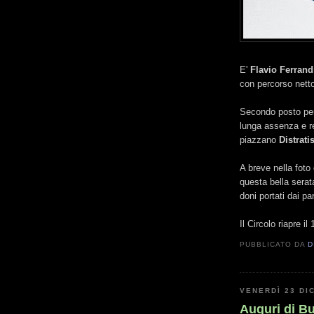
E'
Flavio Ferrand
con percorso netto
Secondo posto p
lunga assenza e re
piazzano
Distrat
A breve nella foto 
questa bella serat
doni portati dai pa
Il Circolo riapre i
PUBBLICATO DA
D
VENERDÌ 23 DI
Auguri di B