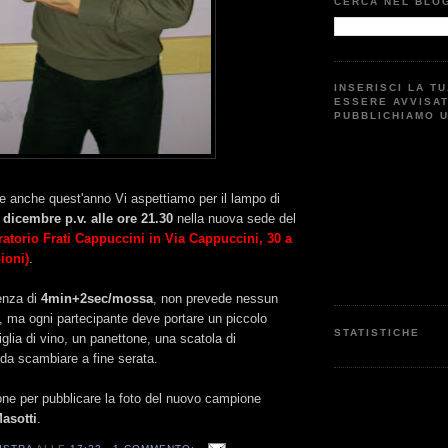
CERCA NEL BLO
INSERISCI LA T
ESSERE AVVISA
PUBBLICHIAMO 
e anche quest'anno Vi aspettiamo per il lampo di
 dicembre p.v. alle ore 21.30
nella nuova sede del
ratorio Frati Cappuccini in Via Cappuccini, 30 a
ioni)
.
enza di
4min+2sec/mossa
, non prevede nessun
e, ma ogni partecipante deve portare un piccolo
STATISTICHE
iglia di vino, un panettone, una scatola di
) da scambiare a fine serata.
one per pubblicare la foto del nuovo campione
asotti
.