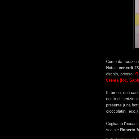
Come da tradizion
Natale
venerdi 23
circolo, presso l'
O
Crema (loc. Sabb
Il torneo, con cad
costo di iscrizion
presente (una bott
cioccolatini, ecc.
Cogliamo l'occasi
sociale
Roberto M