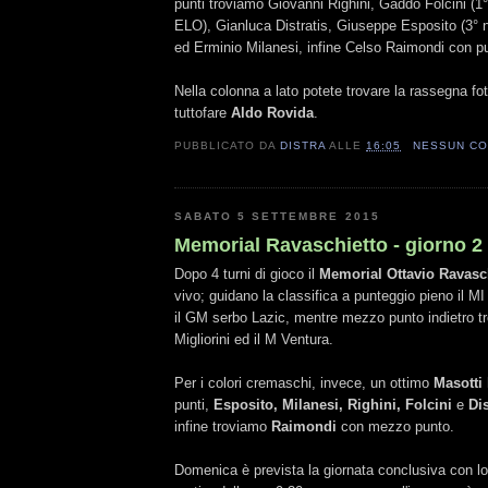
punti troviamo Giovanni Righini, Gaddo Folcini (1°
ELO), Gianluca Distratis, Giuseppe Esposito (3° 
ed Erminio Milanesi, infine Celso Raimondi con pu
Nella colonna a lato potete trovare la rassegna fot
tuttofare
Aldo Rovida
.
PUBBLICATO DA
DISTRA
ALLE
16:05
NESSUN C
SABATO 5 SETTEMBRE 2015
Memorial Ravaschietto - giorno 2
Dopo 4 turni di gioco il
Memorial Ottavio Ravasc
vivo; guidano la classifica a punteggio pieno il MI
il GM serbo Lazic, mentre mezzo punto indietro t
Migliorini ed il M Ventura.
Per i colori cremaschi, invece, un ottimo
Masotti
punti,
Esposito, Milanesi, Righini, Folcini
e
Dis
infine troviamo
Raimondi
con mezzo punto.
Domenica è prevista la giornata conclusiva con lo 