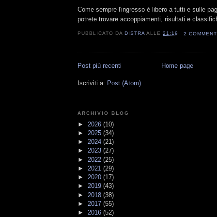
Come sempre l'ingresso è libero a tutti e sulle pag
potrete trovare accoppiamenti, risultati e classific
PUBBLICATO DA
DISTRA
ALLE
21:19
2 COMMENT
Post più recenti
Home page
Iscriviti a:
Post (Atom)
ARCHIVIO BLOG
►
2026
(10)
►
2025
(34)
►
2024
(21)
►
2023
(27)
►
2022
(25)
►
2021
(29)
►
2020
(17)
►
2019
(43)
►
2018
(38)
►
2017
(55)
►
2016
(52)