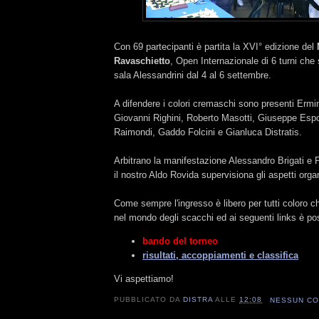
Con 69 partecipanti è partita la XVI° edizione del
Ravaschietto
, Open Internazionale di 6 turni che 
sala Alessandrini dal 4 al 6 settembre.
A difendere i colori cremaschi sono presenti Ermin
Giovanni Righini, Roberto Masotti, Giuseppe Espo
Raimondi, Gaddo Folcini e Gianluca Distratis.
Arbitrano la manifestazione Alessandro Brigati e P
il nostro Aldo Rovida supervisiona gli aspetti organ
Come sempre l'ingresso è libero per tutti coloro c
nel mondo degli scacchi ed ai seguenti links è pos
bando del torneo
risultati, accoppiamenti e classifica
Vi aspettiamo!
PUBBLICATO DA
DISTRA
ALLE
12:08
NESSUN C