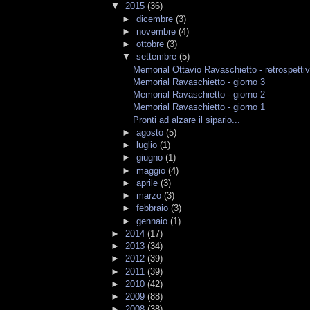
▼
2015
(36)
►
dicembre
(3)
►
novembre
(4)
►
ottobre
(3)
▼
settembre
(5)
Memorial Ottavio Ravaschietto - retrospetti
Memorial Ravaschietto - giorno 3
Memorial Ravaschietto - giorno 2
Memorial Ravaschietto - giorno 1
Pronti ad alzare il sipario...
►
agosto
(5)
►
luglio
(1)
►
giugno
(1)
►
maggio
(4)
►
aprile
(3)
►
marzo
(3)
►
febbraio
(3)
►
gennaio
(1)
►
2014
(17)
►
2013
(34)
►
2012
(39)
►
2011
(39)
►
2010
(42)
►
2009
(88)
►
2008
(38)