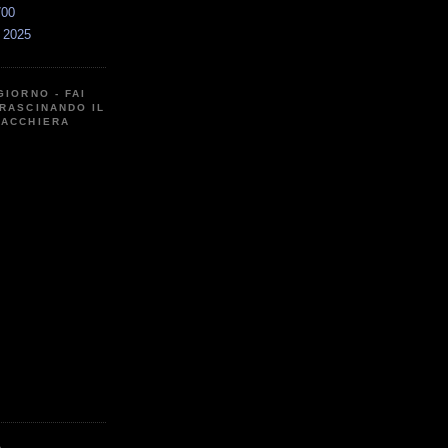
700
a 2025
GIORNO - FAI
RASCINANDO IL
CACCHIERA