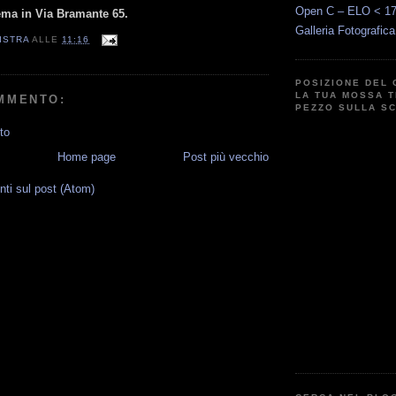
Open C – ELO < 1
rema in Via Bramante 65.
Galleria Fotografic
ISTRA
ALLE
11:16
POSIZIONE DEL 
LA TUA MOSSA T
MMENTO:
PEZZO SULLA S
to
Home page
Post più vecchio
i sul post (Atom)
G