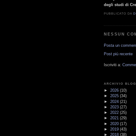
degli studi di C
PUBBLICATO DA
D
NESSUN CO
Posta un commen
Post più recente
Iscriviti a:
Comment
ARCHIVIO BLO
►
2026
(10)
►
2025
(34)
►
2024
(21)
►
2023
(27)
►
2022
(25)
►
2021
(29)
►
2020
(17)
►
2019
(43)
►
2018
(38)