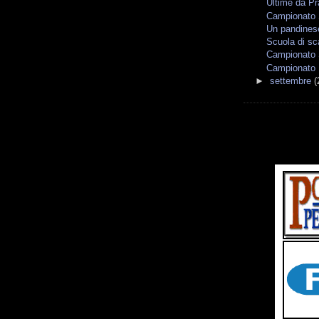
Ultime da P
Campionato S
Un pandines
Scuola di sc
Campionato S
Campionato 
►
settembre
(