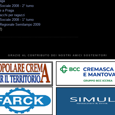
raga
ociale 2008 - 2° turno
e a Praga
acchi per ragazzi
ociale 2008 - 1° turno
Regionale Semilampo 2009
2)
GRAZIE AL CONTRIBUTO DEI NOSTRI AMICI SOSTENITORI