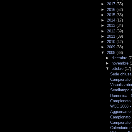
►
2017
(55)
►
2016
(52)
►
2015
(36)
►
2014
(17)
►
2013
(34)
►
2012
(39)
►
2011
(39)
►
2010
(42)
►
2009
(88)
▼
2008
(38)
►
dicembre
(7
►
novembre
(
▼
ottobre
(17)
Sede chiusa
Campionato S
Visualizzator
Semilampo 
Domenica...
Campionato S
WCC 2008 - 
Aggiornamen
Campionato S
Campionato S
Calendario e