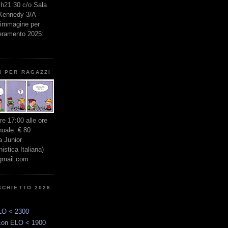
e h21:30 c/o Sala
 Kennedy 3/A -
l'immagine per
seramento 2025:
I PER RAGAZZI
ore 17:00 alle ore
nuale: € 80
 Junior
stica Italiana)
gmail.com
SCHIETTO 2026
LO < 2300
con ELO < 1900