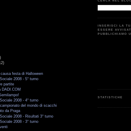
CERCA NEL BLO
INSERISCI LA T
ESSERE AVVISA
PUBBLICHIAMO 
)
12)
 causa festa di Halloween
ociale 2008 - 5° turno
e partite
a DADI.COM
Semilampo!
STATISTICHE
ociale 2008 - 4° turno
campionato del mondo di scacchi
to da Praga
ociale 2008 - Risultati 3° turno
ociale 2008 - 3° turno
venti