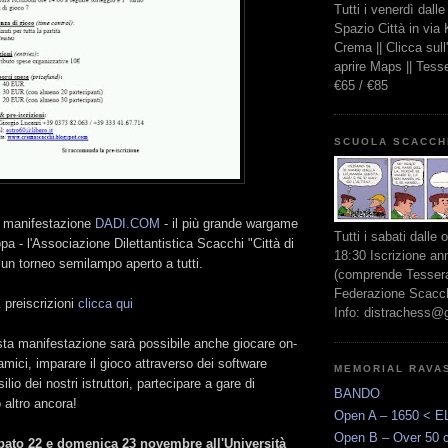
Tutti i venerdì dall
Spazio Città in via
Crema || Clicca sul
aprire Maps || Tes
€65 / €85
SCUOLA SCACCH
a manifestazione
DADI.COM
- il più grande wargame
Tutti i sabati dalle 
a - l'Associazione Dilettantistica Scacchi "Città di
18:30 Iscrizione an
un torneo semilampo aperto a tutti.
(comprende Tessera
Federazione Scacchi
 preiscrizioni
clicca qui
Info: distrachess@
sta manifestazione sarà possibile anche giocare on-
 amici, imparare il gioco attraverso dei software
MEMORIAL RAVA
ilio dei nostri istruttori, partecipare a gare di
BANDO
 altro ancora!
Open A – 1650 < E
Open B – Over 50 
bato 22 e domenica 23 novembre all'Università