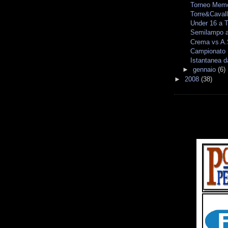
Torneo Memor
Torre&Cavall
Under 16 a T
Semilampo a
Crema vs A.
Campionato I
Istantanea d
►
gennaio
(6)
►
2008
(38)