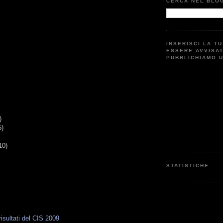
CERCA NEL BLO
INSERISCI LA T
ESSERE AVVISA
PUBBLICHIAMO 
)
5)
10)
STATISTICHE
risultati del CIS 2009