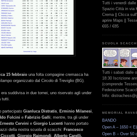
Tutti i venerdì dall
Spazio Città in via
Crema || Clicca sul
aprire Maps || Tes
€65 / €85
SCUOLA SCACCH
Tutti i sabati dalle 
ca 15 febbraio
una folta compagine cremasca ha
18:30 Iscrizione an
ilampo organizzato dal Circolo di Treviglio (BG).
(comprende Tessera
Federazione Scacchi
era suddivisa in due tornei, uno riservato agli under
Info: distrachess@
tutti.
no partecipato
Gianluca Distratis
,
Erminio Milanesi
,
MEMORIAL RAVA
do Folcini
e
Fabrizio Galli
; mentre, tra gli under
BANDO
Ernesto Cervini
e
Giorgio Lucenti
hanno portato
Open A – 1650 < E
gazzi della nostra scuola di scacchi:
Francesco
Open B – Over 50 
Ciccotti
,
Giorgio Raimondi
,
Alberto Carelli,