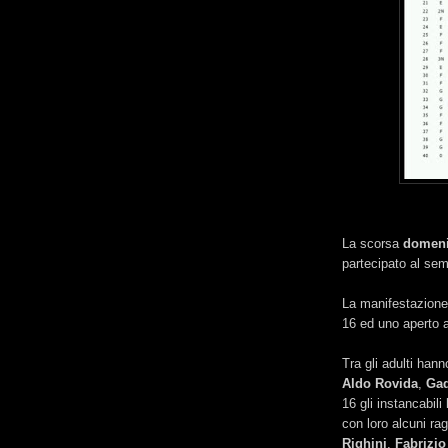
La scorsa
domeni
partecipato al sem
La manifestazione 
16 ed uno aperto a 
Tra gli adulti han
Aldo Rovida
,
Gad
16 gli instancabili
con loro alcuni ra
Righini
,
Fabrizio 