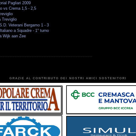
ial Pagliari 2009
o vs Crema 1,5 - 2,5
reviglio
 Treviglio
S.D. Veterani Bergamo 1 - 3
taliano a Squadre - 1° turno
a Wijk aan Zee
GRAZIE AL CONTRIBUTO DEI NOSTRI AMICI SOSTENITORI