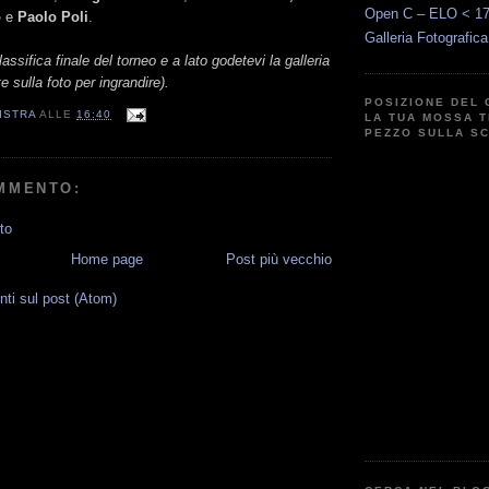
Open C – ELO < 1
o
e
Paolo Poli
.
Galleria Fotografic
lassifica finale del torneo e a lato godetevi la galleria
te sulla foto per ingrandire).
POSIZIONE DEL 
ISTRA
ALLE
16:40
LA TUA MOSSA T
PEZZO SULLA S
MMENTO:
to
Home page
Post più vecchio
i sul post (Atom)
G