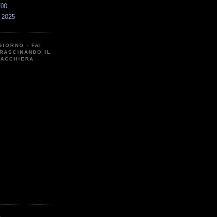
700
a 2025
GIORNO - FAI
RASCINANDO IL
CACCHIERA