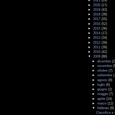
►
2021
(29)
►
2020
(17)
►
2019
(43)
►
2018
(38)
►
2017
(55)
►
2016
(52)
►
2015
(36)
►
2014
(17)
►
2013
(34)
►
2012
(39)
►
2011
(39)
►
2010
(42)
▼
2009
(88)
►
dicembre
(2
►
novembre
(
►
ottobre
(7)
►
settembre
(
►
agosto
(9)
►
luglio
(6)
►
giugno
(2)
►
maggio
(7)
►
aprile
(14)
►
marzo
(12)
▼
febbraio
(8)
Classifica e 