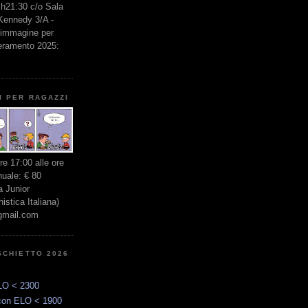
e h21:30 c/o Sala
 Kennedy 3/A -
l'immagine per
seramento 2025:
I PER RAGAZZI
ore 17:00 alle ore
nuale: € 80
 Junior
stica Italiana)
gmail.com
SCHIETTO 2026
LO < 2300
con ELO < 1900