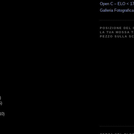
Open C – ELO < 1
Galleria Fotografic
POSIZIONE DEL 
LA TUA MOSSA T
PEZZO SULLA S
)
5)
10)