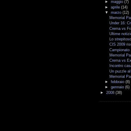
►
maggio
(7)
►
aprile
(14)
▼
marzo
(12)
Memorial Pag
Under 16: C
Crema vs Fra
Ultime notizi
Lo strepitos
CIS 2009 risu
Campionato 
Memorial Pag
Crema vs Ex
Incontro cas
Un puzzle al
Memorial Pag
►
febbraio
(8)
►
gennaio
(6)
►
2008
(38)