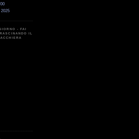
700
a 2025
GIORNO - FAI
RASCINANDO IL
CACCHIERA