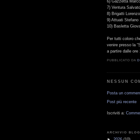
6) Gazzetta Marc
7) Ventura Salvat
8) Brigatti Lorenz
9) Attuati Stefano
10) Basletta Giov
Per tutti coloro c
venire presso la “
a partire dalle ore
PUBBLICATO DA
D
NESSUN CO
Posta un commen
Post più recente
Iscriviti a:
Comment
ARCHIVIO BLO
►
2026
(10)