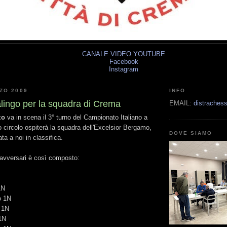
CANALE VIDEO YOUTUBE
Facebook
Instagram
ZO 2009
INFO
alingo per la squadra di Crema
EMAIL:
distrache
zo
va in scena il 3° turno del Campionato Italiano a
o circolo ospiterà la squadra dell'Excelsior Bergamo,
DOVE SIAMO
ta a noi in classifica.
ri avversari è così composto:
1N
o 1N
 1N
 1N