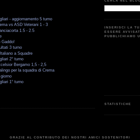
CERCA NEL BLO
liari - aggiornamento 5 turno
rema vs ASD Veterani 1 - 3
INSERISCI LA T
nciacorta 1.5 - 2.5
ESSERE AVVISA
e
PUBBLICHIAMO 
o Gaddo!
ltati 3 turno
Italiano a Squadre
liari 2° turno
celsior Bergamo 1,5 - 2,5
alingo per la squadra di Crema
 giorno
liari 1° turno
STATISTICHE
GRAZIE AL CONTRIBUTO DEI NOSTRI AMICI SOSTENITORI