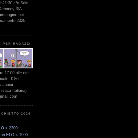
e h21:30 c/o Sala
 Kennedy 3/A -
l'immagine per
seramento 2025:
I PER RAGAZZI
ore 17:00 alle ore
nuale: € 80
 Junior
stica Italiana)
gmail.com
SCHIETTO 2026
LO < 2300
con ELO < 1900