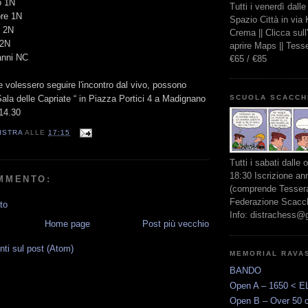
o 1N
Tutti i venerdì dall
ore 1N
Spazio Città in via
o 2N
Crema || Clicca sul
 2N
aprire Maps || Tes
anni NC
€65 / €85
he volessero seguire l'incontro dal vivo, possono
SCUOLA SCACCH
Sala delle Capriate “ in Piazza Portici 4 a Madignano
 14.30
ISTRA
ALLE
17:15
Tutti i sabati dalle 
18:30 Iscrizione an
MMENTO:
(comprende Tessera
Federazione Scacchi
to
Info: distrachess@
Home page
Post più vecchio
i sul post (Atom)
MEMORIAL RAVA
BANDO
Open A – 1650 < E
G
Open B – Over 50 