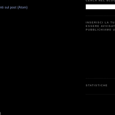
CERCA NEL BLO
i sul post (Atom)
INSERISCI LA T
G
ESSERE AVVISA
PUBBLICHIAMO 
STATISTICHE
)