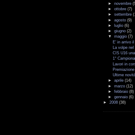
►
novembre
(
►
ottobre
(7)
►
settembre
(
►
agosto
(9)
►
luglio
(6)
►
giugno
(2)
▼
maggio
(7)
E' in arrivo i
La volpe nel 
CIS U16 una 
1° Campiona
Lavori in co
Premiazione 
Ultime novit
►
aprile
(14)
►
marzo
(12)
►
febbraio
(8)
►
gennaio
(6)
►
2008
(38)