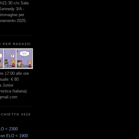
e h21:30 c/o Sala
 Kennedy 3/A -
l'immagine per
seramento 2025:
I PER RAGAZZI
ore 17:00 alle ore
nuale: € 80
 Junior
stica Italiana)
gmail.com
SCHIETTO 2026
LO < 2300
con ELO < 1900