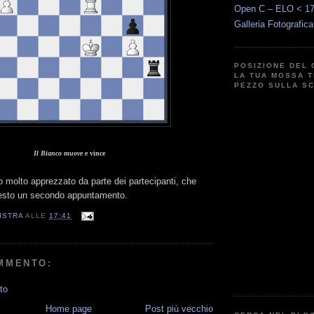
Open C – ELO < 1
Galleria Fotografic
POSIZIONE DEL 
LA TUA MOSSA T
PEZZO SULLA S
Il Bianco muove
e vince
to molto apprezzato da parte dei partecipanti, che
iesto un secondo appuntamento.
ISTRA
ALLE
17:41
MMENTO:
to
Home page
Post più vecchio