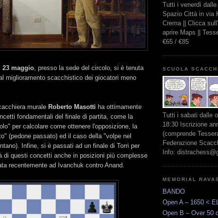
Tutti i venerdì dall
Spazio Città in via
Crema || Clicca sul
aprire Maps || Tes
€65 / €85
ì 23 maggio
, presso la sede del circolo, si è tenuta
SCUOLA SCACCH
 al miglioramento scacchistico dei giocatori meno
scacchiera murale
Roberto Masotti
ha ottimamente
Tutti i sabati dalle 
oncetti fondamentali del finale di partita, come la
18:30 Iscrizione an
golo" per calcolare come ottenere l'opposizione, la
(comprende Tessera
to" (pedone passato) ed il caso della "volpe nel
Federazione Scacchi
ntano). Infine, si è passati ad un finale di Torri per
Info: distrachess@
tà di questi concetti anche in posizioni più complesse
ata recentemente ad Ivanchuk contro Anand.
MEMORIAL RAVA
BANDO
Open A – 1650 < E
Open B – Over 50 