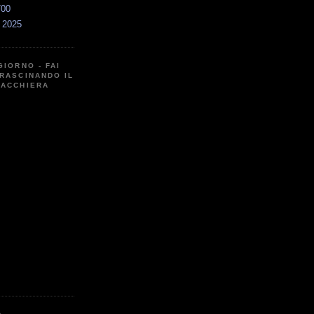
700
a 2025
GIORNO - FAI
RASCINANDO IL
CACCHIERA