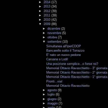
►
2014
(17)
►
2013
(34)
►
2012
(39)
►
2011
(39)
►
2010
(42)
▼
2009
(88)
►
dicembre
(2)
►
novembre
(5)
►
ottobre
(7)
▼
settembre
(10)
Simultanea all'IperCOOP
Bancarelle sotto il Torrazzo
E' nato un nuovo pedone
Caruana a Lodi!
Una posizione semplice...o forse no?
Memorial Ottavio Ravaschietto - 3° giornata
Memorial Ottavio Ravaschietto - 2° giornata
Memorial Ottavio Ravaschietto - 1° giornata
Pronti...via!
Memorial Ottavio Ravaschietto
►
agosto
(9)
►
luglio
(6)
►
giugno
(2)
►
maggio
(7)
►
aprile
(14)