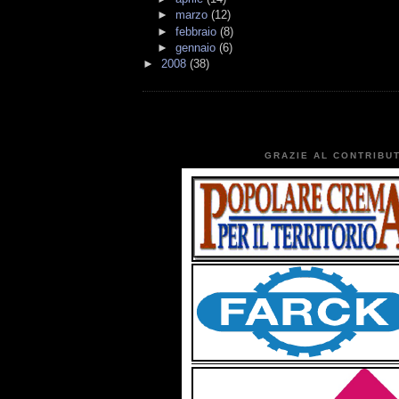
►
marzo
(12)
►
febbraio
(8)
►
gennaio
(6)
►
2008
(38)
GRAZIE AL CONTRIBUT