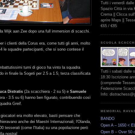
Tutti i venerdì dall
Spazio Città in via
Crema || Clicca sul
aprire Maps || Tes
€65 / €85
da Wijk aan Zee dopo una full immersion di scacchi.
SCUOLA SCACCH
per i clienti della Corus era, come tutti gli anni, molto
4 le squadre partecipanti, che si sono contese il
mbattutissimi turni di gioco ha vinto la squadra
Tutti i sabati dalle 
 in finale la Sogeti per 2.5 a 1.5; terza classificata
18:30 Iscrizione an
.
(comprende Tessera
Federazione Scacchi
uca Distratis
(2a scacchiera - 2 su 5) e
Samuele
Info: distrachess@
ra - 3.5 su 6) hanno ben figurato, contribuendo così
squadra Greif.
MEMORIAL RAVA
i giocatori era molto elevato, basti pensare che
BANDO
ieravano anche dei Maestri Internazionali; l'Olanda,
Open A – 1650 < E
000 tesserati (come l'Italia) su una popolazione però
Open B – Over 50 
lla nostra!