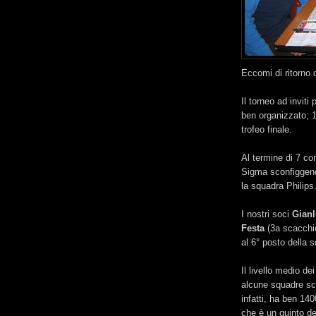
Eccomi di ritorno 
Il torneo ad inviti 
ben organizzato; 1
trofeo finale.
Al termine di 7 co
Sigma sconfiggendo
la squadra Philips
I nostri soci
Gianl
Festa
(3a scacchie
al 6° posto della 
Il livello medio de
alcune squadre sch
infatti, ha ben 14
che è un quinto de