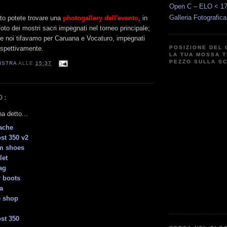
Open C – ELO < 1
Galleria Fotografic
o potete trovare una
photogallery dell'evento
, in
to dei mostri sacri impegnati nel torneo principale;
che noi tifavamo per Caruana e Vocaturo, impegnati
ispettivamente.
POSIZIONE DEL 
LA TUA MOSSA T
PEZZO SULLA S
ISTRA
ALLE
15:37
O:
a detto...
ache
st 350 v2
om shoes
let
ag
r boots
a
e shop
st 350