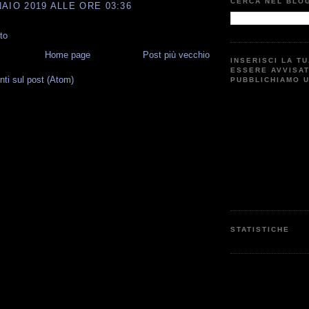
CERCA NEL BLO
AIO 2019 ALLE ORE 03:36
to
Home page
Post più vecchio
INSERISCI LA T
ESSERE AVVISA
i sul post (Atom)
PUBBLICHIAMO 
G
STATISTICHE