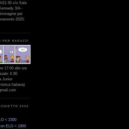
e h21:30 c/o Sala
 Kennedy 3/A -
l'immagine per
seramento 2025:
I PER RAGAZZI
ore 17:00 alle ore
nuale: € 80
 Junior
stica Italiana)
gmail.com
SCHIETTO 2026
LO < 2300
con ELO < 1900