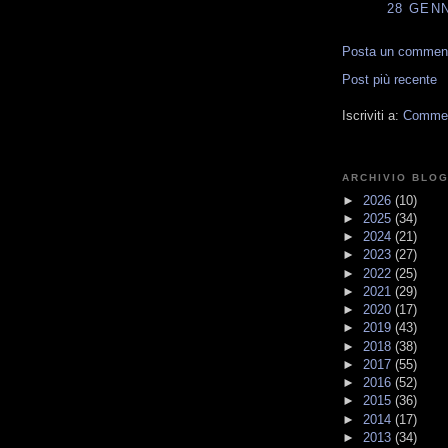
28 GENN
Posta un commen
Post più recente
Iscriviti a:
Comment
ARCHIVIO BLO
►
2026
(10)
►
2025
(34)
►
2024
(21)
►
2023
(27)
►
2022
(25)
►
2021
(29)
►
2020
(17)
►
2019
(43)
►
2018
(38)
►
2017
(55)
►
2016
(52)
►
2015
(36)
►
2014
(17)
►
2013
(34)