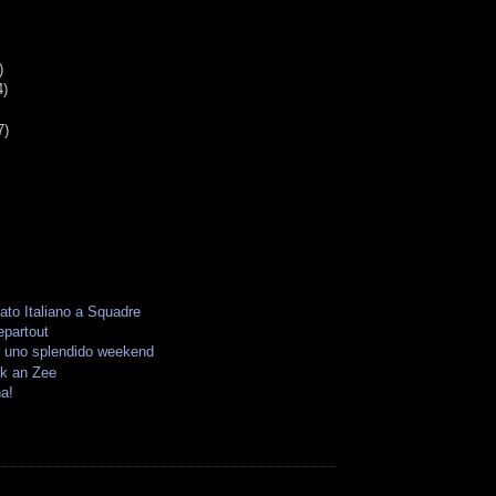
)
4)
7)
to Italiano a Squadre
epartout
- uno splendido weekend
jk an Zee
a!