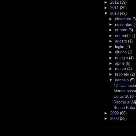
►
2012
(39)
►
2011
(39)
▼
2010
(42)
►
dicembre
(3
►
novembre
(
►
ottobre
(3)
►
settembre
(
►
agosto
(1)
►
luglio
(2)
►
giugno
(1)
►
maggio
(4)
►
aprile
(6)
►
marzo
(4)
►
febbraio
(2)
▼
gennaio
(5)
42° Campiona
Mursia pass
Corus 2010 
Ritorno a Wi
Buona Befan
►
2009
(88)
►
2008
(38)