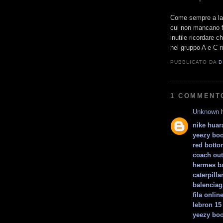
Come sempre a lat
cui non mancano fo
inutile ricordare 
nel gruppo A e C r
PUBBLICATO DA
D
1 COMMENT
Unknown
h
nike huar
yeezy boo
red bott
coach out
hermes b
caterpilla
balenciag
fila onlin
lebron 15
yeezy boo