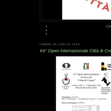
CA
LUNEDÌ 26 LUGLIO 2010
XII° Open Internazionale Città di C