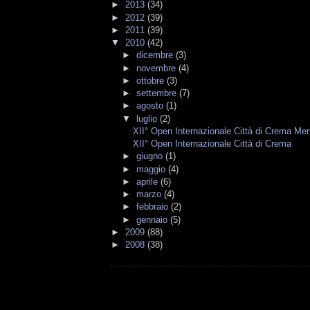
►
2013
(34)
►
2012
(39)
►
2011
(39)
▼
2010
(42)
►
dicembre
(3)
►
novembre
(4)
►
ottobre
(3)
►
settembre
(7)
►
agosto
(1)
▼
luglio
(2)
XII° Open Internazionale Città di Crema Mem
XII° Open Internazionale Città di Crema
►
giugno
(1)
►
maggio
(4)
►
aprile
(6)
►
marzo
(4)
►
febbraio
(2)
►
gennaio
(5)
►
2009
(88)
►
2008
(38)