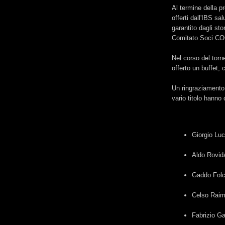
Al termine della p
offerti dall'IBS sa
garantito dagli sto
Comitato Soci C
Nel corso del torn
offerto un buffet,
Un ringraziamento f
vario titolo hanno
Giorgio Luc
Aldo Rovid
Gaddo Folc
Celso Raim
Fabrizio Gal