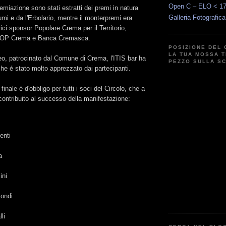
Open C – ELO < 1
remiazione sono stati estratti dei premi in natura
Galleria Fotografic
lumi e da l'Erbolario, mentre il monterpremi era
rici sponsor Popolare Crema per il Territorio,
OOP Crema e Banca Cremasca.
POSIZIONE DEL 
LA TUA MOSSA T
eo, patrocinato dal Comune di Crema, l'ITIS bar ha
PEZZO SULLA S
 che é stato molto apprezzato dai partecipanti.
inale é d'obbligo per tutti i soci del Circolo, che a
 contribuito al successo della manifestazione:
enti
a
ini
ondi
li