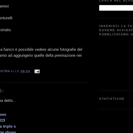
CERCA NEL BLO
anesi
nturelli
INSERISCI LA T
stratis
ESSERE AVVISA
PUBBLICHIAMO 
 a fianco é possibile vedere alcune fotografie del
anno ad aggiungersi quelle della premiazione nei
ISTRA
ALLE
09:04
O:
STATISTICHE
a detto...
hoes
019
 triple s
ge shoes