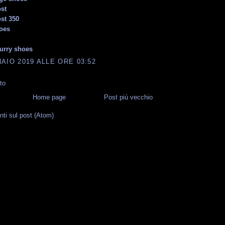
st
st 350
oes
urry shoes
AIO 2019 ALLE ORE 03:52
to
Home page
Post più vecchio
i sul post (Atom)
G