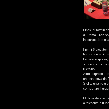
Finale al fotofinis
di Crema", non sono
inequivocabile all
I primi 6 giocatori
ha assegnato il p
La vera sorpresa, 
secondo classifica
l'ucraino.
Altra sorpresa il 
che mancava da 9 a
Stella, un'altro g
completare il grup
Migliore dei crema
altalenante è riusci