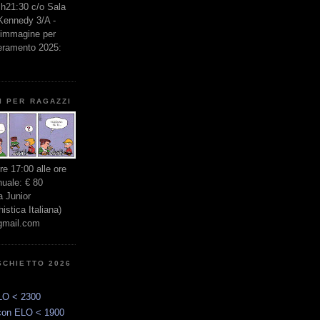
e h21:30 c/o Sala
 Kennedy 3/A -
l'immagine per
seramento 2025:
I PER RAGAZZI
ore 17:00 alle ore
nuale: € 80
 Junior
stica Italiana)
gmail.com
SCHIETTO 2026
LO < 2300
con ELO < 1900