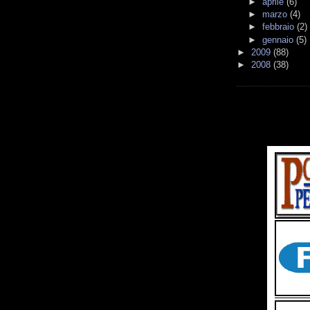
►
aprile
(6)
►
marzo
(4)
►
febbraio
(2)
►
gennaio
(5)
►
2009
(88)
►
2008
(38)