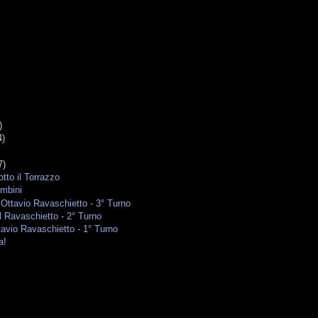
)
4)
7)
tto il Torrazzo
ambini
Ottavio Ravaschietto - 3° Turno
 Ravaschietto - 2° Turno
avio Ravaschietto - 1° Turno
a!
.