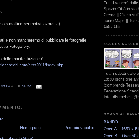
Tutti i venerdì dall
Spazio Città in via
.
Crema || Clicca sul
aprire Maps || Tes
(solo mattina per motivi lavorativi)
€65 / €85
i
ati e non mancheremo di pubblicare le fotografie
SCUOLA SCACCH
ostra Fotogallery.
nto della manifestazione è:
diascacchi.com/crss2011/index.php
Tutti i sabati dalle 
18:30 Iscrizione an
(comprende Tessera
ISTRA
ALLE
09:56
Federazione Scacchi
Info: distrachess@
MMENTO:
MEMORIAL RAVA
to
BANDO
Home page
Post più vecchio
Open A – 1650 < E
Open B – Over 50 
i sul post (Atom)