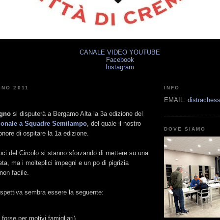
CANALE VIDEO YOUTUBE
Facebook
Instagram
GNO 2011
INFO
EMAIL:
distrache
ugno
si disputerà a Bergamo Alta la 3a edizione del
ionale a Squadre Semilampo
, del quale il nostro
DOVE SIAMO
onore di ospitare la 1a edizione.
 soci del Circolo si stanno sforzando di mettere su una
a, ma i molteplici impegni e un po di pigrizia
non facile.
spettiva sembra essere la seguente:
n forse per motivi famigliari)