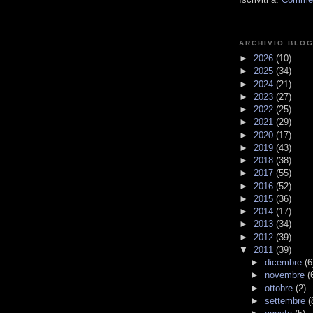
ARCHIVIO BLO
►
2026
(10)
►
2025
(34)
►
2024
(21)
►
2023
(27)
►
2022
(25)
►
2021
(29)
►
2020
(17)
►
2019
(43)
►
2018
(38)
►
2017
(55)
►
2016
(52)
►
2015
(36)
►
2014
(17)
►
2013
(34)
►
2012
(39)
▼
2011
(39)
►
dicembre
(6
►
novembre
(
►
ottobre
(2)
►
settembre
(