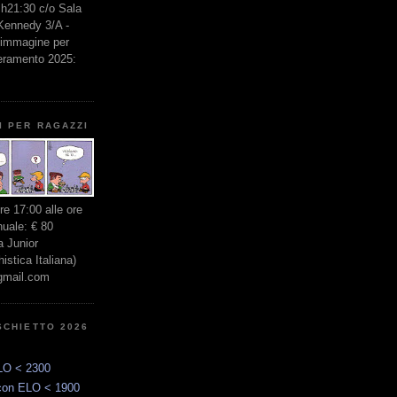
e h21:30 c/o Sala
 Kennedy 3/A -
l'immagine per
seramento 2025:
I PER RAGAZZI
ore 17:00 alle ore
nuale: € 80
 Junior
stica Italiana)
gmail.com
SCHIETTO 2026
LO < 2300
con ELO < 1900