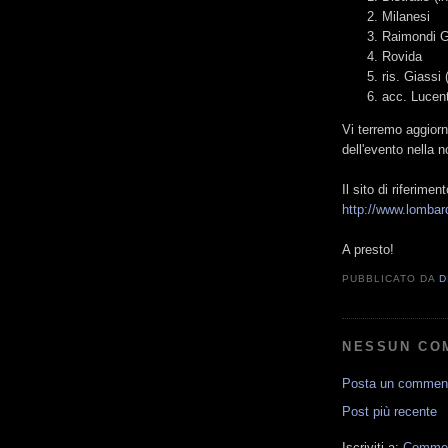
Milanesi
Raimondi G
Rovida
ris. Giassi 
acc. Lucent
Vi terremo aggiorn
dell'evento nella n
Il sito di riferime
http://www.lombar
A presto!
PUBBLICATO DA
D
NESSUN CO
Posta un commen
Post più recente
Iscriviti a:
Comment