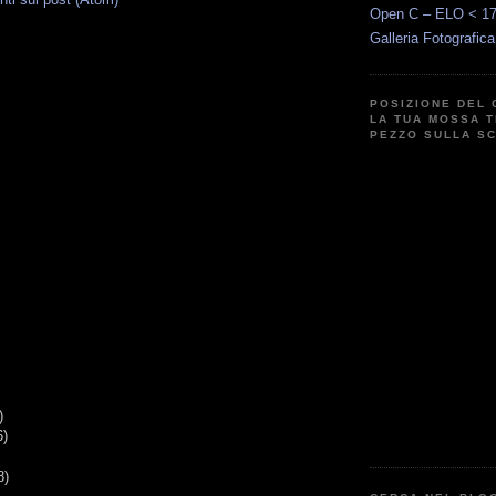
Open C – ELO < 1
Galleria Fotografic
G
POSIZIONE DEL 
LA TUA MOSSA T
PEZZO SULLA S
)
6)
8)