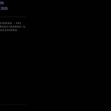
700
a 2025
GIORNO - FAI
RASCINANDO IL
CACCHIERA