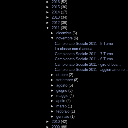
►
2016
(52)
►
2015
(36)
►
2014
(17)
►
2013
(34)
►
2012
(39)
▼
2011
(39)
►
dicembre
(6)
▼
novembre
(6)
Campionato Sociale 2011 - 8 Turno
La classe non è acqua...
Campionato Sociale 2011 - 7 Turno
Campionato Sociale 2011 - 6 Turno
Campionato Sociale 2011 - giro di boa...
Campionato Sociale 2011 - aggiornamento..
►
ottobre
(2)
►
settembre
(8)
►
agosto
(5)
►
giugno
(3)
►
maggio
(4)
►
aprile
(2)
►
marzo
(1)
►
febbraio
(1)
►
gennaio
(1)
►
2010
(42)
►
2009
(88)