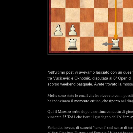
Nell'ultimo post vi avevamo lasciato con un quesito
tra Vucicevic e Okhotnik, disputata al 6° Open di
scorso weekend pasquale. Avete trovato la mossa
Molte sono state le email che ho ricevuto con i possi
ha indovinato il momento critico, che riporto nel di
Qui il Maestro serbo dopo un'ottima condotta di gioco
vincente 35.Ted1 che forza il guadagno dell'Alfiere a
Parlando, invece, di scacchi "terreni" (nel senso di terra
Alfieri Gianluca Distratis ed Erminio Milanesi hanno 