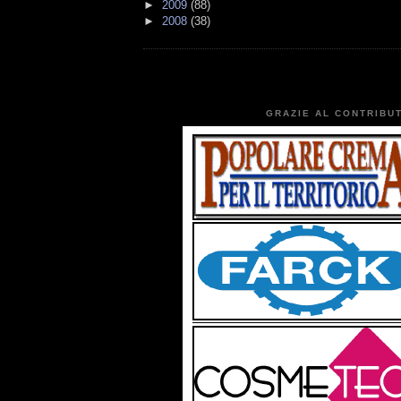
►
2009
(88)
►
2008
(38)
GRAZIE AL CONTRIBUT