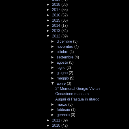
►
2018
(38)
►
2017
(55)
►
2016
(52)
►
2015
(36)
►
2014
(17)
►
2013
(34)
▼
2012
(39)
►
dicembre
(3)
►
novembre
(4)
►
ottobre
(4)
►
settembre
(4)
►
agosto
(5)
►
luglio
(2)
►
giugno
(2)
►
maggio
(5)
▼
aprile
(3)
3° Memorial Giorgio Viviani
Occasione mancata
Auguri di Pasqua in ritardo
►
marzo
(3)
►
febbraio
(1)
►
gennaio
(3)
►
2011
(39)
►
2010
(42)