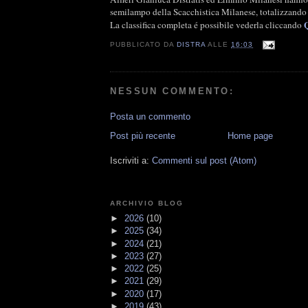
semilampo della Scacchistica Milanese, totalizzando 
La classifica completa é possibile vederla cliccando
PUBBLICATO DA
DISTRA
ALLE
16:03
NESSUN COMMENTO:
Posta un commento
Post più recente
Home page
Iscriviti a:
Commenti sul post (Atom)
ARCHIVIO BLOG
►
2026
(10)
►
2025
(34)
►
2024
(21)
►
2023
(27)
►
2022
(25)
►
2021
(29)
►
2020
(17)
►
2019
(43)