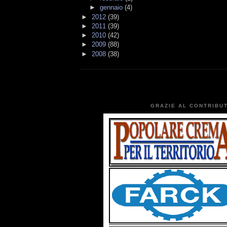
►
gennaio
(4)
►
2012
(39)
►
2011
(39)
►
2010
(42)
►
2009
(88)
►
2008
(38)
GRAZIE AL CONTRIBUT