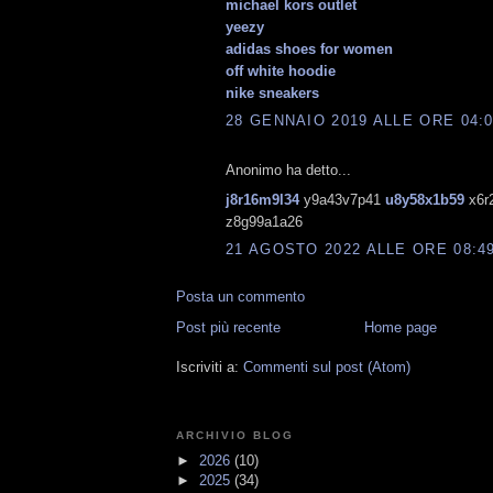
michael kors outlet
yeezy
adidas shoes for women
off white hoodie
nike sneakers
28 GENNAIO 2019 ALLE ORE 04:
Anonimo ha detto...
j8r16m9l34
y9a43v7p41
u8y58x1b59
x6r
z8g99a1a26
21 AGOSTO 2022 ALLE ORE 08:4
Posta un commento
Post più recente
Home page
Iscriviti a:
Commenti sul post (Atom)
ARCHIVIO BLOG
►
2026
(10)
►
2025
(34)