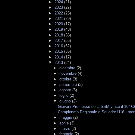
►
2024
(21)
►
2023
(27)
►
2022
(25)
►
2021
(29)
►
2020
(17)
►
2019
(43)
►
2018
(38)
►
2017
(55)
►
2016
(52)
►
2015
(36)
►
2014
(17)
▼
2013
(34)
►
dicembre
(2)
►
novembre
(4)
►
ottobre
(3)
►
settembre
(3)
►
agosto
(5)
►
luglio
(2)
▼
giugno
(2)
Giovani Promesse della SSM vince il 10° 
Campionato Regionale a Squadre U16 - pronti
►
maggio
(2)
►
aprile
(3)
►
marzo
(2)
►
febbraio
(2)