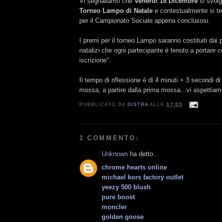
Vi segnaliamo che
Venerdì 18 Dicembre
si svolg
Torneo Lampo di Natale
e contestualmente si te
per il Campionato Sociale appena conclusosi.
I premi per il torneo Lampo saranno costituiti dai p
natalizi che ogni partecipante è tenuto a portare 
iscrizione".
Il tempo di riflessione è di 4 minuti + 3 secondi d
mossa, a partire dalla prima mossa...vi aspettiam
PUBBLICATO DA
DISTRA
ALLE
17:03
1 COMMENTO:
Unknown
ha detto...
chrome hearts online
michael kors factory outlet
yeezy 500 blush
pure boost
moncler
golden goose