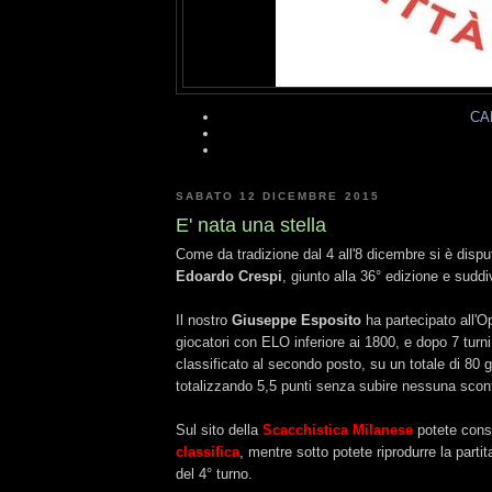
CA
SABATO 12 DICEMBRE 2015
E' nata una stella
Come da tradizione dal 4 all'8 dicembre si è dispu
Edoardo Crespi
, giunto alla 36° edizione e suddiv
Il nostro
Giuseppe Esposito
ha partecipato all'Op
giocatori con ELO inferiore ai 1800, e dopo 7 turni
classificato al secondo posto, su un totale di 80 gi
totalizzando 5,5 punti senza subire nessuna sconfi
Sul sito della
Scacchistica Milanese
potete consu
classifica
, mentre sotto potete riprodurre la parti
del 4° turno.