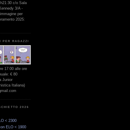
e h21:30 c/o Sala
 Kennedy 3/A -
l'immagine per
seramento 2025:
I PER RAGAZZI
ore 17:00 alle ore
nuale: € 80
 Junior
stica Italiana)
gmail.com
SCHIETTO 2026
LO < 2300
con ELO < 1900