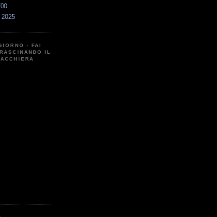
700
a 2025
GIORNO - FAI
RASCINANDO IL
CACCHIERA