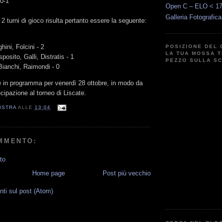
 0-1
Open C – ELO < 1
Galleria Fotografic
 2 turni di gioco risulta pertanto essere la seguente:
hini, Folcini - 2
POSIZIONE DEL 
LA TUA MOSSA T
posito, Galli, Distratis - 1
PEZZO SULLA S
Bianchi, Raimondi - 0
è in programma per venerdì 28 ottobre, in modo da
ecipazione al torneo di Liscate.
ISTRA
ALLE
13:04
MMENTO:
to
Home page
Post più vecchio
i sul post (Atom)
G