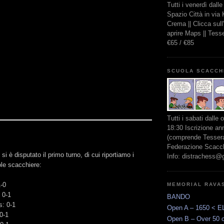
Tutti i venerdì dall
Spazio Città in via
Crema || Clicca sul
aprire Maps || Tes
€65 / €85
SCUOLA SCACCH
Tutti i sabati dalle 
18:30 Iscrizione an
(comprende Tessera
Federazione Scacchi
si è disputato il primo turno, di cui riportiamo i
Info: distrachess@
gole scacchiere:
1-0
MEMORIAL RAVA
 0-1
BANDO
s: 0-1
Open A – 1650 < E
 0-1
Open B – Over 50 