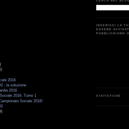
CERCA NEL BLO
INSERISCI LA T
ESSERE AVVISA
PUBBLICHIAMO 
)
5)
scate 2016
2 - la soluzione
ardia 2016
Sociale 2016: Turno 1
STATISTICHE
il Campionato Sociale 2016!
#2
9)