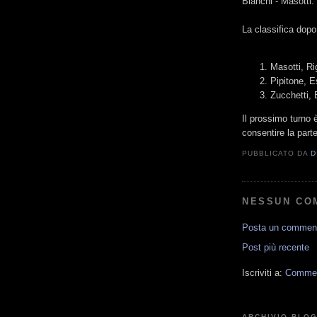
Bianchi - Masotti:
La classifica dopo
Masotti, Rig
Pipitone, Es
Zucchetti, 
Il prossimo turno 
consentire la part
PUBBLICATO DA
D
NESSUN CO
Posta un commen
Post più recente
Iscriviti a:
Comment
ARCHIVIO BLO