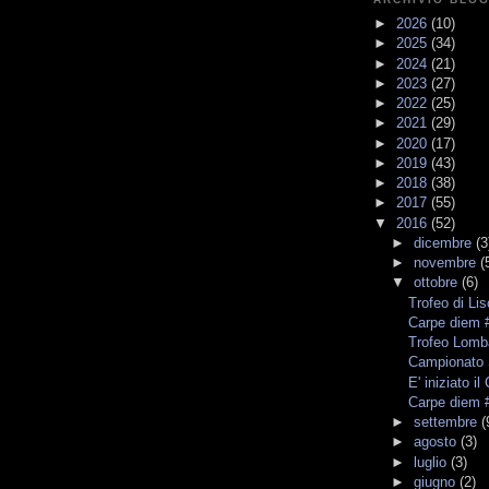
►
2026
(10)
►
2025
(34)
►
2024
(21)
►
2023
(27)
►
2022
(25)
►
2021
(29)
►
2020
(17)
►
2019
(43)
►
2018
(38)
►
2017
(55)
▼
2016
(52)
►
dicembre
(3
►
novembre
(
▼
ottobre
(6)
Trofeo di Li
Carpe diem #
Trofeo Lomb
Campionato 
E' iniziato 
Carpe diem 
►
settembre
(
►
agosto
(3)
►
luglio
(3)
►
giugno
(2)