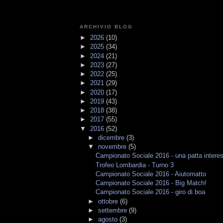
ARCHIVIO BLOG
►
2026
(10)
►
2025
(34)
►
2024
(21)
►
2023
(27)
►
2022
(25)
►
2021
(29)
►
2020
(17)
►
2019
(43)
►
2018
(38)
►
2017
(55)
▼
2016
(52)
►
dicembre
(3)
▼
novembre
(5)
Campionato Sociale 2016 - una patta intere
Trofeo Lombardia - Turno 3
Campionato Sociale 2016 - Aiutomatto
Campionato Sociale 2016 - Big Match!
Campionato Sociale 2016 - giro di boa
►
ottobre
(6)
►
settembre
(9)
►
agosto
(3)