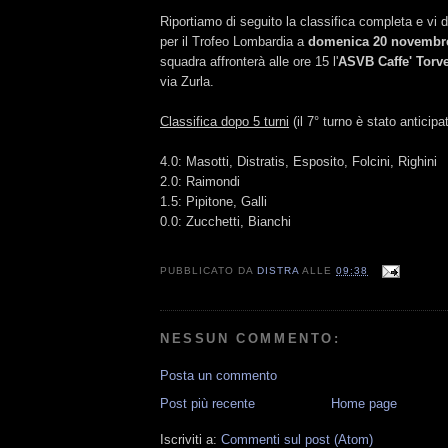
Riportiamo di seguito la classifica completa e v
per il Trofeo Lombardia a
domenica 20 novembr
squadra affronterà alle ore 15 l'
ASVB Caffe' Torv
via Zurla.
Classifica dopo 5 turni
(il 7° turno è stato anticipa
4.0: Masotti, Distratis, Esposito, Folcini, Righini
2.0: Raimondi
1.5: Pipitone, Galli
0.0: Zucchetti, Bianchi
PUBBLICATO DA
DISTRA
ALLE
09:38
NESSUN COMMENTO:
Posta un commento
Post più recente
Home page
Iscriviti a:
Commenti sul post (Atom)