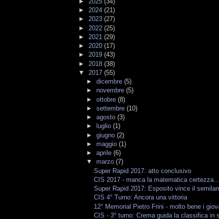
►
2025
(34)
►
2024
(21)
►
2023
(27)
►
2022
(25)
►
2021
(29)
►
2020
(17)
►
2019
(43)
►
2018
(38)
▼
2017
(55)
►
dicembre
(5)
►
novembre
(5)
►
ottobre
(8)
►
settembre
(10)
►
agosto
(3)
►
luglio
(1)
►
giugno
(2)
►
maggio
(1)
►
aprile
(6)
▼
marzo
(7)
Super Rapid 2017: atto conclusivo
CIS 2017 - manca la matematica certezza..
Super Rapid 2017: Esposito vince il semila
CIS 4° Turno: Ancora una vittoria
12° Memorial Pietro Frini - molto bene i giova
CIS - 3° turno: Crema guida la classifica in so