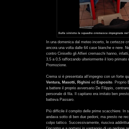
Sulla sinistra la squadra cremasca impegnata nel 
In una domenica dal meteo incerto, le certezze
ancora una volta dalle 64 case bianche e nere. Ne
contro Cinisello gli Alfieri cremaschi hanno, infatt
3,5 a 0,5 rafforzando ulteriormente il loro primato
Promozione.
Crema si è presentata all’impegno con un forte qu
Ventura, Masotti, Righini
ed
Esposito
. Proprio 
a battere il proprio avversario De Filippis, centra
personale di fila. Il capitano era imitato ben prest
batteva Passaro.
Più difficile il compito delle prime scacchiere. In
andava sotto di ben due pedoni, ma presto ne re
colpo tattico. Successivamente, riusciva addirittur
l’incontro e a portarsi in vantaggio di un pedone p