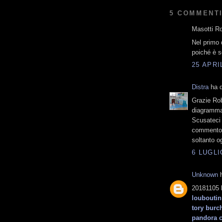
5 COMMENTI
Masotti Ro
Nel primo 
poiché è s
25 APRI
Distra
ha d
Grazie Rob
diagramm
Scusateci p
commento a
soltanto og
6 LUGLI
Unknown
h
20181105 l
louboutin
tory burch
pandora c