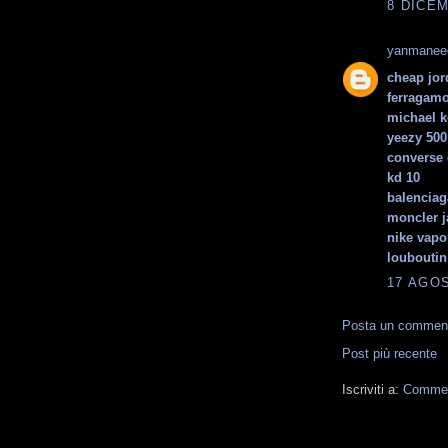
8 DICEM
yanmanee
cheap jor
ferragamo
michael k
yeezy 500
converse 
kd 10
balenciaga
moncler j
nike vap
louboutin
17 AGOS
Posta un commen
Post più recente
Iscriviti a:
Comment