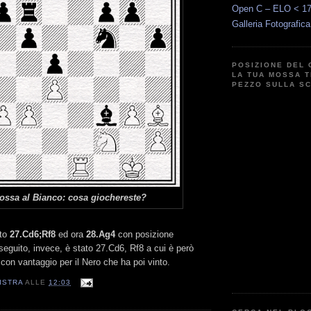
Open C – ELO < 1
Galleria Fotografic
POSIZIONE DEL 
LA TUA MOSSA T
PEZZO SULLA S
ossa al Bianco: cosa giochereste?
ato
27.Cd6;Rf8
ed ora
28.Ag4
con posizione
 seguito, invece, è stato 27.Cd6, Rf8 a cui è però
con vantaggio per il Nero che ha poi vinto.
ISTRA
ALLE
12:03