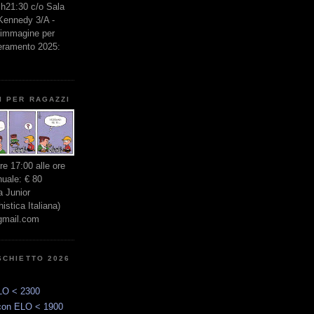
e h21:30 c/o Sala
 Kennedy 3/A -
l'immagine per
seramento 2025:
I PER RAGAZZI
ore 17:00 alle ore
nuale: € 80
 Junior
stica Italiana)
gmail.com
SCHIETTO 2026
LO < 2300
con ELO < 1900