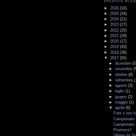
ARCHIVIO BLO
►
2026
(10)
►
2025
(34)
►
2024
(21)
►
2023
(27)
►
2022
(25)
►
2021
(29)
►
2020
(17)
►
2019
(43)
►
2018
(38)
▼
2017
(55)
►
dicembre
(5
►
novembre
(
►
ottobre
(8)
►
settembre
(
►
agosto
(3)
►
luglio
(1)
►
giugno
(2)
►
maggio
(1)
▼
aprile
(6)
Fare o non f
Campionato d
Campionato 
Promossi!
Ultime da Sp