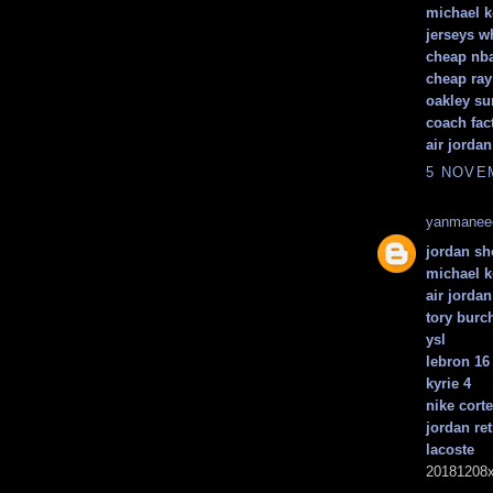
michael k
jerseys w
cheap nba
cheap ray
oakley su
coach fact
air jorda
5 NOVEM
yanmanee
jordan sh
michael k
air jordan
tory burc
ysl
lebron 16
kyrie 4
nike cort
jordan ret
lacoste
20181208x