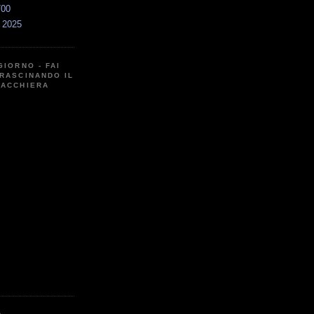
700
a 2025
GIORNO - FAI
RASCINANDO IL
CACCHIERA