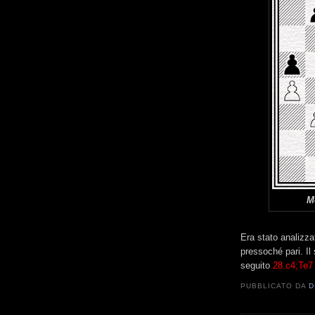
M
Era stato analizz
pressoché pari. Il
seguito
28.c4;Te7
PUBBLICATO DA
D