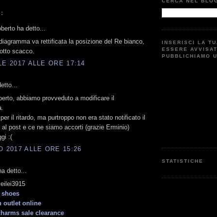
CERCA NEL BLO
:
berto ha detto...
diagramma va rettificata la posizione del Re bianco,
INSERISCI LA T
ESSERE AVVISA
otto scacco.
PUBBLICHIAMO 
LE 2017 ALLE ORE 17:14
etto...
erto, abbiamo provveduto a modificare il
a.
er il ritardo, ma purtroppo non era stato notificato il
l post e ce ne siamo accorti (grazie Erminio)
gi :(
O 2017 ALLE ORE 15:26
STATISTICHE
a detto...
eilei3915
 shoes
 outlet online
harms sale clearance