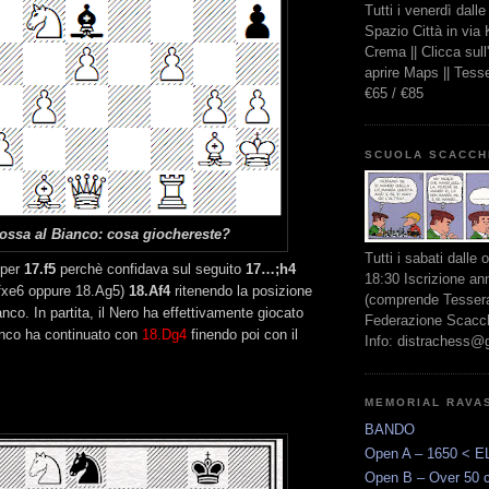
Tutti i venerdì dall
Spazio Città in via
Crema || Clicca sul
aprire Maps || Tes
€65 / €85
SCUOLA SCACCH
ossa al Bianco: cosa giochereste?
Tutti i sabati dalle 
 per
17.f5
perchè confidava sul seguito
17…;h4
18:30 Iscrizione an
fxe6 oppure 18.Ag5)
18.Af4
ritenendo la posizione
(comprende Tessera
anco. In partita, il Nero ha effettivamente giocato
Federazione Scacchi
nco ha continuato con
18.Dg4
finendo poi con il
Info: distrachess@
MEMORIAL RAVA
BANDO
Open A – 1650 < E
Open B – Over 50 