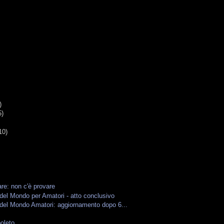
G
)
5)
10)
are: non c'è provare
el Mondo per Amatori - atto conclusivo
del Mondo Amatori: aggiornamento dopo 6...
oleto