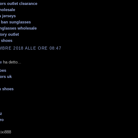
ors outlet clearance
holesale
 jerseys
 ban sunglasses
nglasses wholesale
ory outlet
n shoes
BRE 2018 ALLE ORE 08:47
e
ha detto...
oes
ors uk
h shoes
ez
ro
ixi888