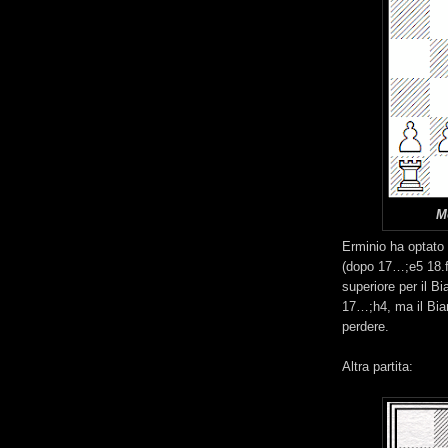
M
Erminio ha optato
(dopo 17…;e5 18.
superiore per il Bi
17…;h4, ma il Bia
perdere.
Altra partita: