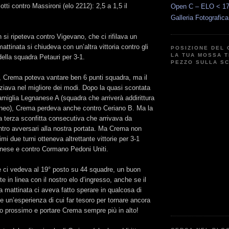
otti contro Massironi (elo 2212): 2,5 a 1,5 il
Open C – ELO < 1
Galleria Fotografic
n si ripeteva contro Vigevano, che ci rifilava un
ttinata si chiudeva con un’altra vittoria contro gli
POSIZIONE DEL 
LA TUA MOSSA T
della squadra Petauri per 3-1.
PEZZO SULLA S
, Crema poteva vantare ben 6 punti squadra, ma il
ziava nel migliore dei modi. Dopo la quasi scontata
amiglia Legnanese A (squadra che arriverà addirittura
rneo), Crema perdeva anche contro Ceriano B. Ma la
a terza sconfitta consecutiva che arrivava da
ntro avversari alla nostra portata. Ma Crema non
imi due turni otteneva altrettante vittorie per 3-1
nese e contro Cormano Pedoni Uniti.
le ci vedeva al 19° posto su 44 squadre, un buon
e in linea con il nostro elo d’ingresso, anche se il
la mattinata ci aveva fatto sperare in qualcosa di
 un’esperienza di cui far tesoro per tornare ancora
nno prossimo e portare Crema sempre più in alto!