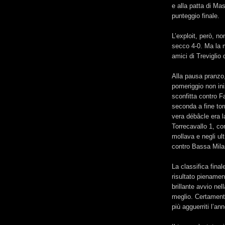
e alla patta di Mas
punteggio finale.
L’exploit, però, no
secco 4-0. Ma la ma
amici di Treviglio 
Alla pausa pranzo
pomeriggio non ini
sconfitta contro F
seconda a fine to
vera débâcle era l
Torrecavallo 1, co
mollava e negli ult
contro Bassa Mila
La classifica fina
risultato pienament
brillante avvio nel
meglio. Certamente
più agguerriti l’a