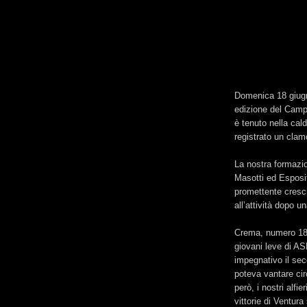
Domenica 18 giugn
edizione del Camp
è tenuto nella cal
registrato un cla
La nostra formazio
Masotti ed Esposi
promettente cresci
all’attività dopo u
Crema, numero 18 
giovani leve di A
impegnativo il se
poteva vantare cir
però, i nostri alfi
vittorie di Ventur