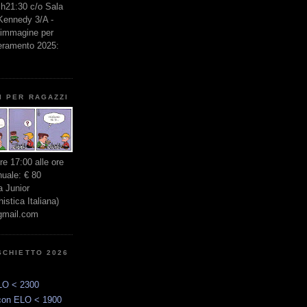
e h21:30 c/o Sala
 Kennedy 3/A -
l'immagine per
seramento 2025:
I PER RAGAZZI
ore 17:00 alle ore
nuale: € 80
 Junior
stica Italiana)
gmail.com
SCHIETTO 2026
LO < 2300
con ELO < 1900