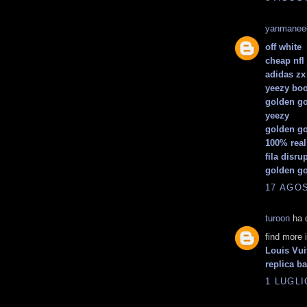
yanmanee
off white
cheap nfl
adidas zx
yeezy boo
golden go
yeezy
golden g
100% real
fila disru
golden g
17 AGOS
turoon
ha d
find more 
Louis Vui
replica b
1 LUGLI