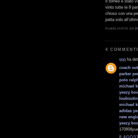
Il torneo è stato v
vinto tutte le 9 p
chiuso con una pe
patta solo all’ulti
PUBBLICATO DA
D
4 COMMENTI
qqq
ha det
coach out
parker pe
polo ralp
michael k
yeezy boo
louboutin
michael k
adidas ye
new engla
yeezy boo
170808yue
8 AGOST