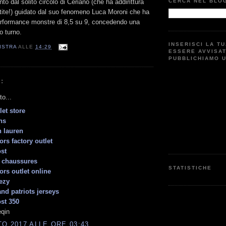
CERCA NEL BLO
into dal solito circolo di Ceriano (che ha addirittura
artite!) guidato dal suo fenomeno Luca Moroni che ha
rformance monstre di 8,5 su 9, concedendo una
mo turno.
INSERISCI LA T
ISTRA
ALLE
14:29
ESSERE AVVISA
PUBBLICHIAMO 
:
to...
let store
ns
h lauren
ors factory outlet
st
 chaussures
STATISTICHE
ors outlet online
ezy
nd patriots jerseys
st 350
qin
O 2017 ALLE ORE 03:43