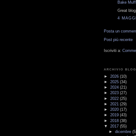
Bake Muff
Great blo
4 MAGGI
Posta un commen
Post più recente
Iscriviti a:
Comment
ARCHIVIO BLO
►
2026
(10)
►
2025
(34)
►
2024
(21)
►
2023
(27)
►
2022
(25)
►
2021
(29)
►
2020
(17)
►
2019
(43)
►
2018
(38)
▼
2017
(55)
►
dicembre
(5