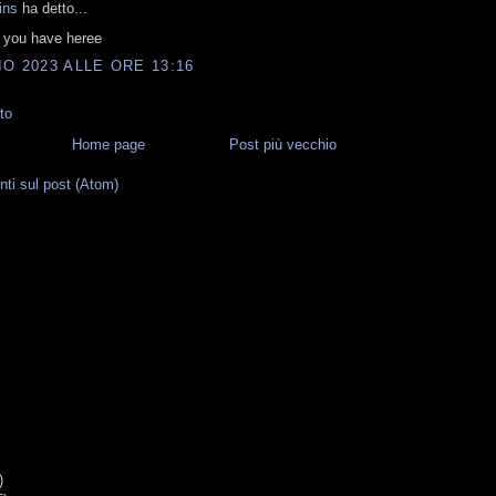
ins
ha detto...
g you have heree
O 2023 ALLE ORE 13:16
to
Home page
Post più vecchio
i sul post (Atom)
G
)