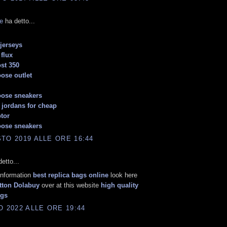
e
ha detto...
 jerseys
 flux
st 350
ose outlet
oose sneakers
 jordans for cheap
ptor
oose sneakers
TO 2019 ALLE ORE 16:44
etto...
information
best replica bags online
look here
tton Dolabuy
over at this website
high quality
ags
O 2022 ALLE ORE 19:44