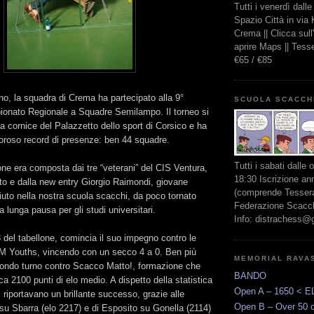
Tutti i venerdì dall
Spazio Città in via
Crema || Clicca sul
aprire Maps || Tes
€65 / €85
o, la squadra di Crema ha partecipato alla 9°
SCUOLA SCACCH
ionato Regionale a Squadre Semilampo. Il torneo si
da cornice del Palazzetto dello sport di Corsico e ha
moroso record di presenze: ben 44 squadre.
Tutti i sabati dalle 
ne era composta dai tre “veterani” del CIS Ventura,
18:30 Iscrizione an
to e dalla new entry Giorgio Raimondi, giovane
(comprende Tessera
uto nella nostra scuola scacchi, da poco tornato
Federazione Scacchi
na lunga pausa per gli studi universitari.
Info: distrachess@
del tabellone, comincia il suo impegno contro le
SM Youths, vincendo con un secco 4 a 0. Ben più
MEMORIAL RAVA
condo turno contro Scacco Matto!, formazione che
BANDO
ca 2100 punti di elo medio. A dispetto della statistica
Open A – 1650 < E
eri riportavano un brillante successo, grazie alle
Open B – Over 50 
a su Sbarra (elo 2217) e di Esposito su Gonella (2114)