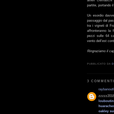
alfieri cremaschi
partite, portando i
Un esordio davvero
passaggio dal pass
tra i vigneti di 
affronteranno la 
pezzi sulle 64 ca
vento dell’est cont
Ringraziamo il cap
PUBBLICATO DA
D
3 COMMENTI
raybanout
zzzzz2018
louboutin
huarache
oakley su