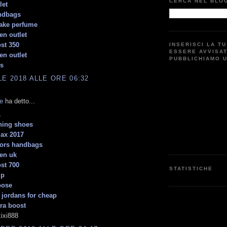
CERCA NEL BLO
let
ndbags
ake perfume
en outlet
st 350
INSERISCI LA T
ESSERE AVVISA
en outlet
PUBBLICHIAMO 
es
LE 2018 ALLE ORE 06:32
e
ha detto...
1
ning shoes
max 2017
kors handbags
ren uk
st 700
STATISTICHE
mp
oose
 jordans for cheap
tra boost
ixi888