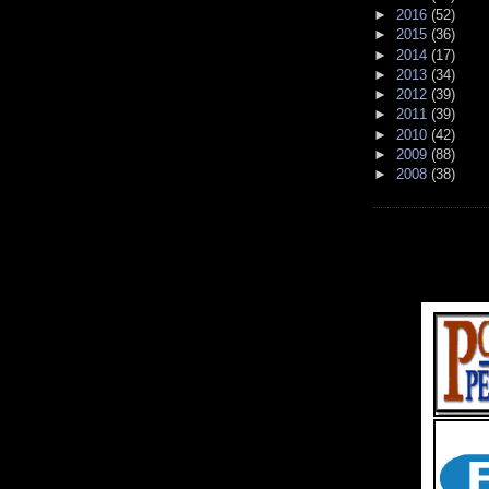
►
2016
(52)
►
2015
(36)
►
2014
(17)
►
2013
(34)
►
2012
(39)
►
2011
(39)
►
2010
(42)
►
2009
(88)
►
2008
(38)