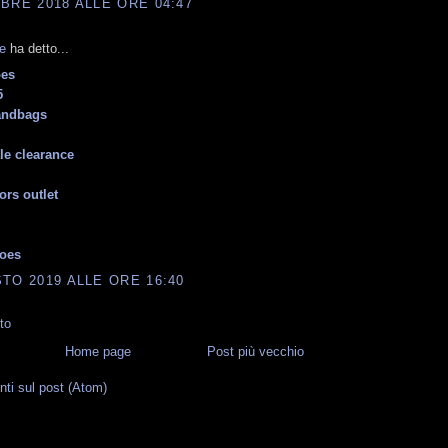
BRE 2018 ALLE ORE 04:47
e
ha detto...
oes
5
andbags
ale clearance
ors outlet
hoes
TO 2019 ALLE ORE 16:40
to
Home page
Post più vecchio
i sul post (Atom)