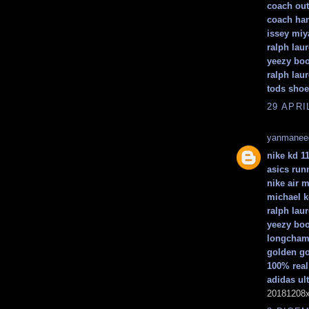
coach out
coach ha
issey miy
ralph laur
yeezy boo
ralph laur
tods sho
29 APRI
yanmanee
nike kd 1
asics run
nike air 
michael 
ralph lau
yeezy boo
longcha
golden g
100% real
adidas ul
20181208x