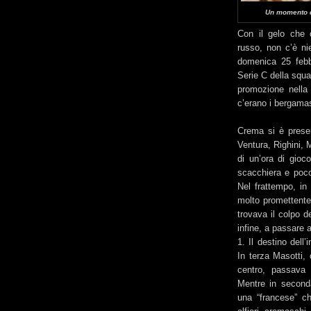
Un momento d
Con il gelo che 
russo, non c’è ni
domenica 25 febbr
Serie C della squ
promozione nella 
c’erano i bergamas
Crema si è presen
Ventura, Righini, 
di un’ora di gioc
scacchiera e poc
Nel frattempo, in
molto promettente 
trovava il colpo d
infine, a passare a
1. Il destino dell
In terza Masotti, 
centro, passava 
Mentre in seconda
una “francese” c