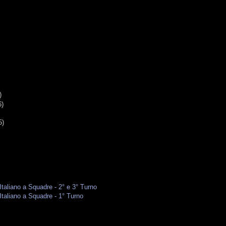
G
)
6)
5)
taliano a Squadre - 2° e 3° Turno
taliano a Squadre - 1° Turno