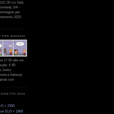
e h21:30 c/o Sala
 Kennedy 3/A -
l'immagine per
seramento 2025:
I PER RAGAZZI
ore 17:00 alle ore
nuale: € 80
 Junior
stica Italiana)
gmail.com
SCHIETTO 2026
LO < 2300
con ELO < 1900