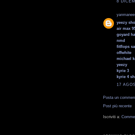
8 DICEM
yanmanee
yeezy sh
air max 9
goyard h
nmd
fitflops s
offwhite
michael k
yeezy
kyrie 3
kyrie 4 s
17 AGOS
Posta un commen
Post più recente
Iscriviti a:
Comment