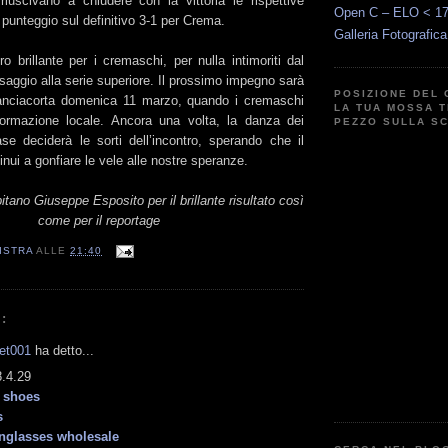
 riuscivano a chiudere con la vittoria le rispettive
Open C – ELO < 1
l punteggio sul definitivo 3-1 per Crema.
Galleria Fotografic
 brillante per i cremaschi, per nulla intimoriti dal
aggio alla serie superiore. Il prossimo impegno sarà
POSIZIONE DEL 
Franciacorta domenica 11 marzo, quando i cremaschi
LA TUA MOSSA T
formazione locale. Ancora una volta, la danza dei
PEZZO SULLA S
se deciderà le sorti dell’incontro, sperando che il
inui a gonfiare le vele alle nostre speranze.
itano Giuseppe Esposito per il brillante risultato così
come per il reportage
ISTRA
ALLE
21:40
:
let001
ha detto...
.4.29
 shoes
s
nglasses wholesale