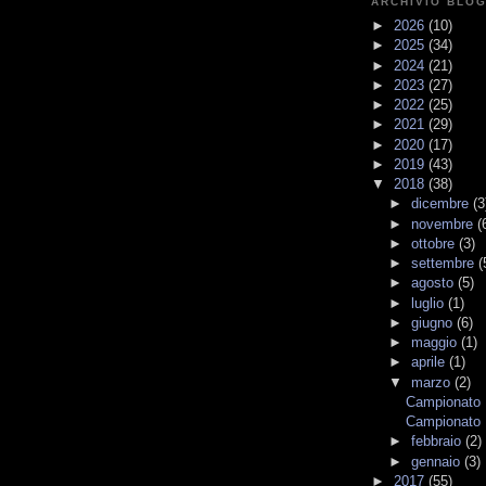
ARCHIVIO BLO
►
2026
(10)
►
2025
(34)
►
2024
(21)
►
2023
(27)
►
2022
(25)
►
2021
(29)
►
2020
(17)
►
2019
(43)
▼
2018
(38)
►
dicembre
(3
►
novembre
(
►
ottobre
(3)
►
settembre
(
►
agosto
(5)
►
luglio
(1)
►
giugno
(6)
►
maggio
(1)
►
aprile
(1)
▼
marzo
(2)
Campionato I
Campionato I
►
febbraio
(2)
►
gennaio
(3)
►
2017
(55)