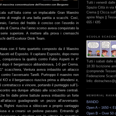
Tutti i venerdì dall
i massima concentrazione dell'incontro con Bergamo
Spazio Città in via
Crema || Clicca sul
cala sull’Italia come un implacabile Gran Maestro
aprire Maps || Tes
ente di meglio di una bella partita a scacchi. Così,
€65 / €85
aio, l’arrivo del freddo è conciso con l’esordio in
adra di Crema che l’anno scorso aveva conquistato la
serie superiore. A mettere alla prova i cremaschi
SCUOLA SCACCH
chi dell’Excelsior Drink Team.
tata con il forte quartetto composto da il Maestro
Masotti ed Esposito. Il capitano Esposito, dopo meno
o, conquistava la qualità contro Fabio Asperti in 4°
Tutti i sabati dalle 
o dopo il bergamasco abbandonava, 1-0 per Crema.
18:30 Iscrizione an
 1° scacchiera, Ventura aveva imbastito un attacco
(comprende Tessera
contro l’avversario Tarelli. Purtroppo il maestro non
Federazione Scacchi
el KO e il bergamasco riusciva prima a difendersi e,
Info: distrachess@
l contrattacco e vincere, portando il punteggio sull’1-
’incontro era dunque affidato alle scacchiere centrali.
che fin dalle prime battute aveva imbastito un forte
MEMORIAL RAVA
all’attacco guadagnando un pezzo all’avversario.
BANDO
, Righini riusciva a sbloccare a proprio vantaggio
Open A – 1650 < E
hiusa e a crearsi un pedone passato. Entrambi gli
Open B – Over 50 