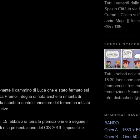
Tutti i venerdì dall
Spazio Città in via
Crema || Clicca sul
aprire Maps || Tes
€65 / €85
SCUOLA SCACCH
Tutti i sabati dalle 
18:30 Iscrizione an
(comprende Tessera
nante il cammino di Luca che è stato fermato sul
Federazione Scacchi
da Premoli, degna di nota anche la rimonta di
Info: distrachess@
 sconfitta contro il vincitore del torneo ha infilato
utive.
MEMORIAL RAVA
 15 febbraio si terrà la premiazione e a seguire il
BANDO
nali e la presentazione del CIS 2019: impossibile
Open A – 1650 < E
Open B – Over 50 