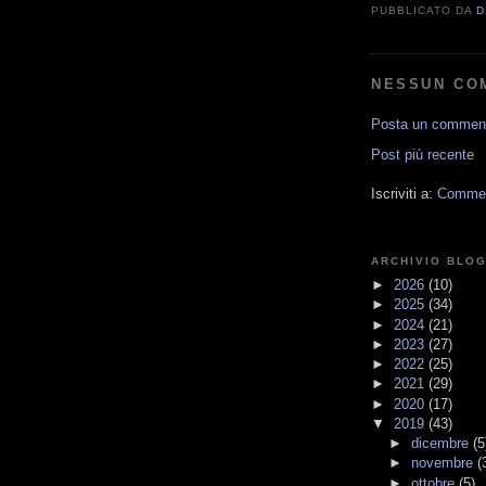
PUBBLICATO DA
D
NESSUN CO
Posta un commen
Post più recente
Iscriviti a:
Comment
ARCHIVIO BLO
►
2026
(10)
►
2025
(34)
►
2024
(21)
►
2023
(27)
►
2022
(25)
►
2021
(29)
►
2020
(17)
▼
2019
(43)
►
dicembre
(5
►
novembre
(
►
ottobre
(5)