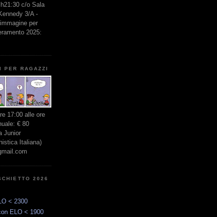
e h21:30 c/o Sala
 Kennedy 3/A -
l'immagine per
seramento 2025:
I PER RAGAZZI
ore 17:00 alle ore
nuale: € 80
 Junior
stica Italiana)
gmail.com
SCHIETTO 2026
LO < 2300
con ELO < 1900