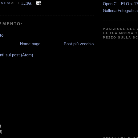
Open C – ELO < 1
ISTRA
ALLE
20:04
Galleria Fotografic
MMENTO:
POSIZIONE DEL 
LA TUA MOSSA T
to
PEZZO SULLA S
Home page
Post più vecchio
i sul post (Atom)
G
)
3)