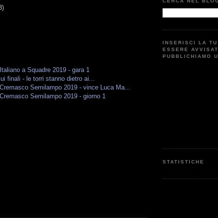
CERCA NEL BLO
3)
INSERISCI LA T
ESSERE AVVISA
PUBBLICHIAMO 
taliano a Squadre 2019 - gara 1
i finali - le torri stanno dietro ai...
Cremasco Semilampo 2019 - vince Luca Ma...
Cremasco Semilampo 2019 - giorno 1
STATISTICHE