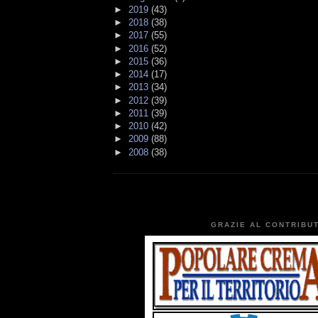
►
2019
(43)
►
2018
(38)
►
2017
(55)
►
2016
(52)
►
2015
(36)
►
2014
(17)
►
2013
(34)
►
2012
(39)
►
2011
(39)
►
2010
(42)
►
2009
(88)
►
2008
(38)
GRAZIE AL CONTRIBUT