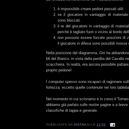
è impossibile creare pedoni passati utili
se il giocatore in vantaggio di material
sono bloccati.
il re del giocatore in vantaggio di materi
perché è tagliato fuori o vicino al bordo de
non possono essere forzate posizioni di
z
il giocatore in difesa sono possibili mosse 
Nella posizione del diagramma, Giri ha abbandona
b6 del Bianco, in vista della perdita del Cavallo n
scacchiera. In realtà, era ancora possibile pattare,
proprio pedone!
I computer spesso sono incapaci di ragionare sull
fortezza, eccetto quelle contenute nei loro
tableb
Nel momento in cui scriviamo è in corso il Torneo
abbiamo già parlato sulle nostre pagine e a brev
classifiche di tappa e generale.
PUBBLICATO DA
DISTRA
ALLE
12:52