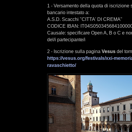
1 - Versamento della quota di iscrizione 
bancario intestato a:
A.S.D. Scacchi "CITTA' DI CREMA"
CODICE IBAN: IT04S05034568410000
Causale: specificare Open A, B o C e 
del/i partecipante/i
2 - Iscrizione sulla pagina
Vesus
del tor
https://vesus.org/festivals/xxi-memoria
ravaschietto/