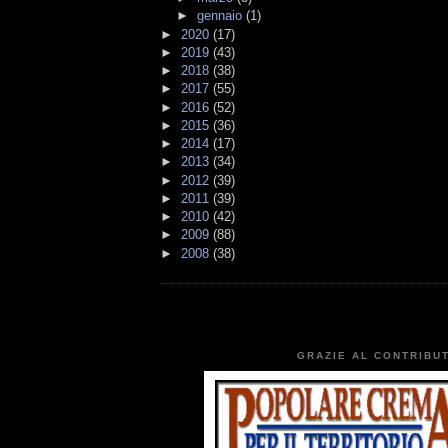
►
gennaio
(1)
►
2020
(17)
►
2019
(43)
►
2018
(38)
►
2017
(55)
►
2016
(52)
►
2015
(36)
►
2014
(17)
►
2013
(34)
►
2012
(39)
►
2011
(39)
►
2010
(42)
►
2009
(88)
►
2008
(38)
GRAZIE AL CONTRIBUT