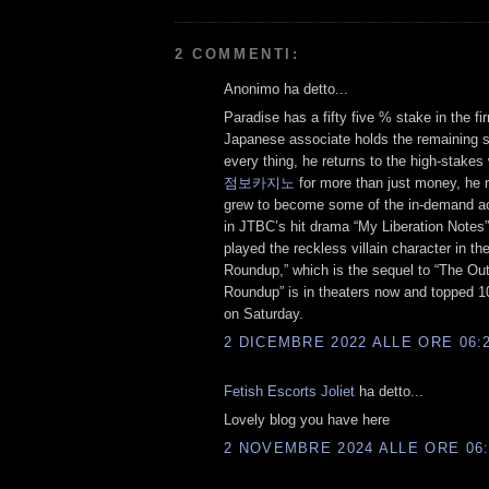
2 COMMENTI:
Anonimo ha detto...
Paradise has a fifty five % stake in the fi
Japanese associate holds the remaining s
every thing, he returns to the high-stake
점보카지노
for more than just money, he ri
grew to become some of the in-demand act
in JTBC’s hit drama “My Liberation Notes”
played the reckless villain character in the
Roundup,” which is the sequel to “The Out
Roundup” is in theaters now and topped 1
on Saturday.
2 DICEMBRE 2022 ALLE ORE 06:
Fetish Escorts Joliet
ha detto...
Lovely blog you have here
2 NOVEMBRE 2024 ALLE ORE 06: