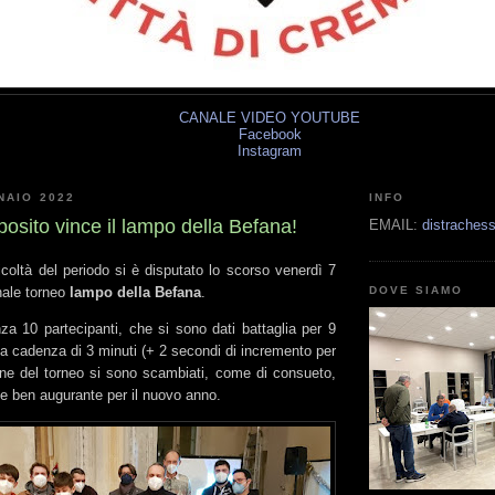
CANALE VIDEO YOUTUBE
Facebook
Instagram
NAIO 2022
INFO
sito vince il lampo della Befana!
EMAIL:
distrache
icoltà del periodo si è disputato lo scorso venerdì 7
onale torneo
lampo della Befana
.
DOVE SIAMO
nza 10 partecipanti, che si sono dati battaglia per 9
 la cadenza di 3 minuti (+ 2 secondi di incremento per
ne del torneo si sono scambiati, come di consueto,
e ben augurante per il nuovo anno.