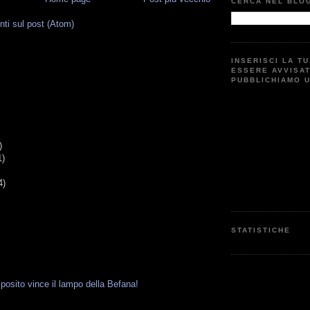
CERCA NEL BLO
i sul post (Atom)
INSERISCI LA T
G
ESSERE AVVISA
PUBBLICHIAMO 
)
1)
4)
STATISTICHE
osito vince il lampo della Befana!