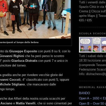
Tutti i venerdì dall
Spazio Città in via
Crema || Clicca sul
aprire Maps || Tes
€65 / €85
SCUOLA SCACCH
partecipanti al lampo della befana
into da
Giuseppe Esposito
con punti 8 su 9, con lo
Giovanni Righini
che ha però perso lo scontro
Tutti i sabati dalle 
18:30 Iscrizione an
 3° posto
Gianluca Distratis
con punti 7 e unico in
(comprende Tessera
 vincitore del torneo.
Federazione Scacchi
Info: distrachess@
a gradita anche per rivedere vecchie glorie del
ovanni Coccoli
, 4° classificato con punti 5, oppure
Michele Stigliano
, che mancavano dalle
MEMORIAL RAVA
ungo tempo.
BANDO
Open A – 1650 < E
 anche due Alfieri della nostra scuola scacchi per
 Asciano
e
Mattia Vanelli
, che si sono cimentati per
Open B – Over 50 