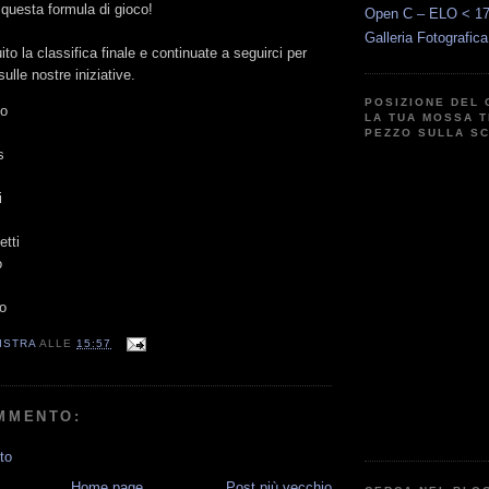
 questa formula di gioco!
Open C – ELO < 1
Galleria Fotografic
to la classifica finale e continuate a seguirci per
sulle nostre iniziative.
POSIZIONE DEL 
to
LA TUA MOSSA T
PEZZO SULLA S
is
i
li
etti
o
no
ISTRA
ALLE
15:57
MMENTO:
to
Home page
Post più vecchio