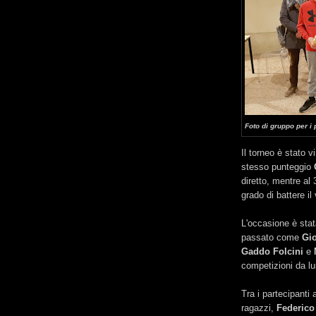
Foto di gruppo per i 
Il torneo è stato v
stesso punteggio
diretto, mentre al
grado di battere il
L'occasione è stat
passato come
Gi
Gaddo Folcini
e
competizioni da l
Tra i partecipanti
ragazzi,
Federico