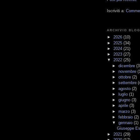
Iscriviti a:
Comment
ARCHIVIO BLO
►
2026
(10)
►
2025
(34)
►
2024
(21)
►
2023
(27)
▼
2022
(25)
►
dicembre
(3
►
novembre
(
►
ottobre
(2)
►
settembre
(
►
agosto
(2)
►
luglio
(1)
►
giugno
(3)
►
aprile
(3)
►
marzo
(3)
►
febbraio
(2)
▼
gennaio
(1)
Giuseppe Esp
►
2021
(29)
►
2020
(17)