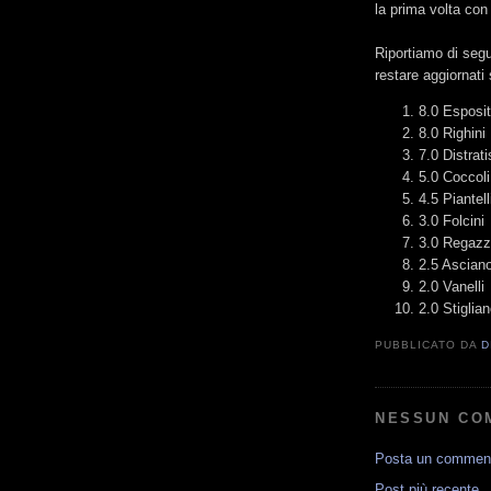
la prima volta con
Riportiamo di segui
restare aggiornati 
8.0 Esposi
8.0 Righini
7.0 Distrat
5.0 Coccol
4.5 Piantel
3.0 Folcini
3.0 Regazz
2.5 Ascian
2.0 Vanelli
2.0 Stiglia
PUBBLICATO DA
D
NESSUN CO
Posta un commen
Post più recente