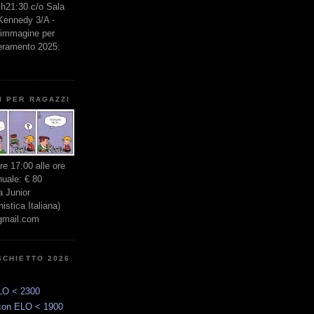
e h21:30 c/o Sala
 Kennedy 3/A -
l'immagine per
seramento 2025:
I PER RAGAZZI
ore 17:00 alle ore
nuale: € 80
 Junior
stica Italiana)
gmail.com
SCHIETTO 2026
LO < 2300
con ELO < 1900