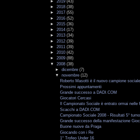
►
2019
(43)
►
2018
(38)
►
2017
(55)
►
2016
(52)
►
2015
(36)
►
2014
(17)
►
2013
(34)
►
2012
(39)
►
2011
(39)
►
2010
(42)
►
2009
(88)
▼
2008
(38)
►
dicembre
(7)
▼
novembre
(12)
Roberto Masotti è il nuovo campione social
Prossimi appuntamenti
Grande successo a DADI.COM
Giocatori Cercasi
Il Campionato Sociale è entrato ormai nelle f
Scacchi a DADI.COM
Campionato Sociale 2008 - Risultati 5° turn
Grande successo della manifestazione Gioc
Buone nuove da Praga
Giocando con i Re
1° Trofeo Under 16