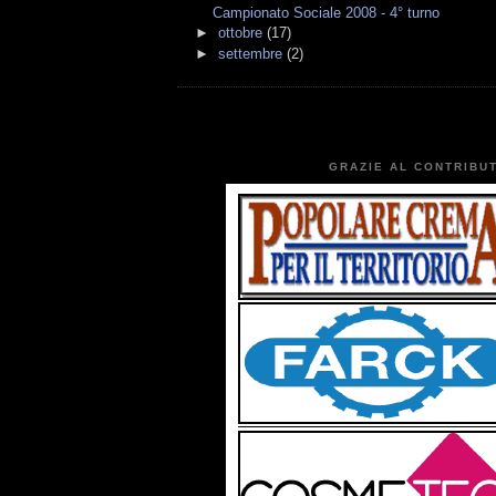
Campionato Sociale 2008 - 4° turno
►
ottobre
(17)
►
settembre
(2)
GRAZIE AL CONTRIBUT