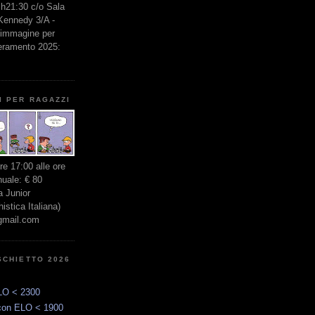
e h21:30 c/o Sala
 Kennedy 3/A -
l'immagine per
seramento 2025:
I PER RAGAZZI
ore 17:00 alle ore
nuale: € 80
 Junior
stica Italiana)
gmail.com
SCHIETTO 2026
LO < 2300
con ELO < 1900