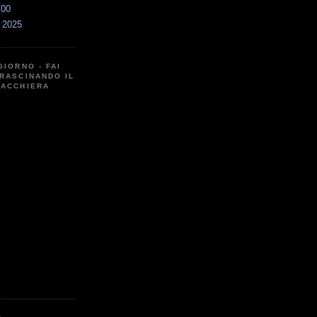
700
a 2025
GIORNO - FAI
RASCINANDO IL
CACCHIERA