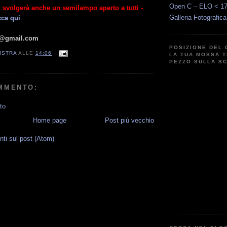
Open C – ELO < 1
i svolgerà anche un semilampo aperto a tutti -
Galleria Fotografic
cca qui
ss@gmail.com
POSIZIONE DEL 
ISTRA
ALLE
14:06
LA TUA MOSSA T
PEZZO SULLA S
MMENTO:
to
Home page
Post più vecchio
i sul post (Atom)
G