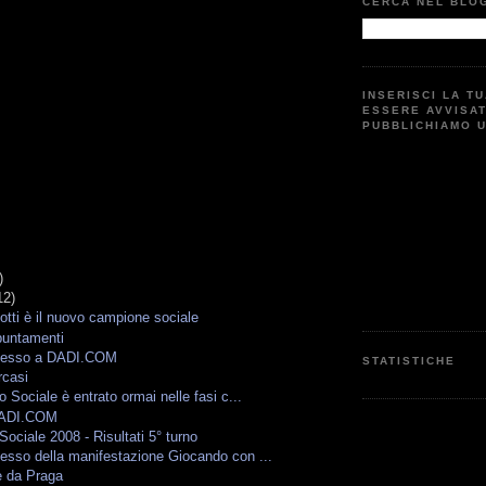
CERCA NEL BLO
INSERISCI LA T
ESSERE AVVISA
PUBBLICHIAMO 
)
12)
tti è il nuovo campione sociale
puntamenti
cesso a DADI.COM
STATISTICHE
rcasi
 Sociale è entrato ormai nelle fasi c...
DADI.COM
ociale 2008 - Risultati 5° turno
esso della manifestazione Giocando con ...
 da Praga