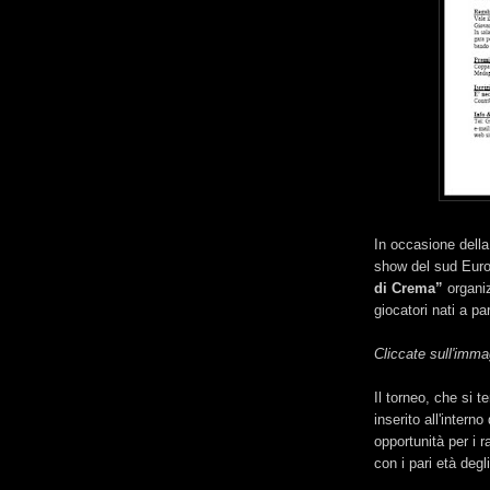
In occasione dell
show del sud Euro
di Crema”
organiz
giocatori nati a pa
Cliccate sull'imma
Il torneo, che si t
inserito all'interno
opportunità per i 
con i pari età degli 