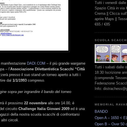
Tutti i venerdì dall
Spazio Città in via
Crema || Clicca sul
aprire Maps || Tes
€65 / €85
SCUOLA SCACCH
a manifestazione
DADI.COM
– il più grande wargame
Tutti i sabati dalle 
pa – l’
Associazione Dilettantistica Scacchi “Città
18:30 Iscrizione an
zerà presso il suo stand un torneo aperto a tutti i
(comprende Tessera
rtire dal
1/1/1993
compreso.
Federazione Scacchi
Info: distrachess@
gine sopra per ingrandire il bando del torneo
errà il prossimo
22 novembre
alle ore 14.00, è
MEMORIAL RAVA
 del circuito
Challenge Italia Giovani 2009
ed è una
BANDO
ragazzi della nostra scuola scacchi di confrontarsi
Open A – 1650 < E
altri circoli.
Open B – Over 50 