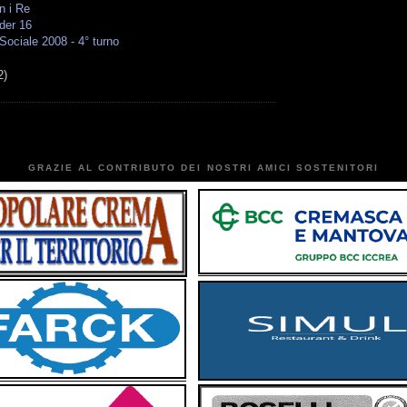
n i Re
der 16
ociale 2008 - 4° turno
2)
GRAZIE AL CONTRIBUTO DEI NOSTRI AMICI SOSTENITORI