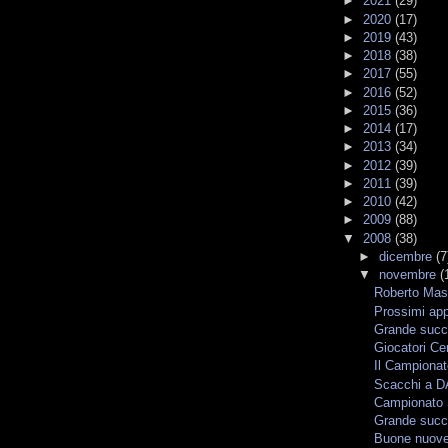
►
2021
(29)
►
2020
(17)
►
2019
(43)
►
2018
(38)
►
2017
(55)
►
2016
(52)
►
2015
(36)
►
2014
(17)
►
2013
(34)
►
2012
(39)
►
2011
(39)
►
2010
(42)
►
2009
(88)
▼
2008
(38)
►
dicembre
(7
▼
novembre
(
Roberto Maso
Prossimi ap
Grande suc
Giocatori Ce
Il Campionato
Scacchi a 
Campionato S
Grande succ
Buone nuove