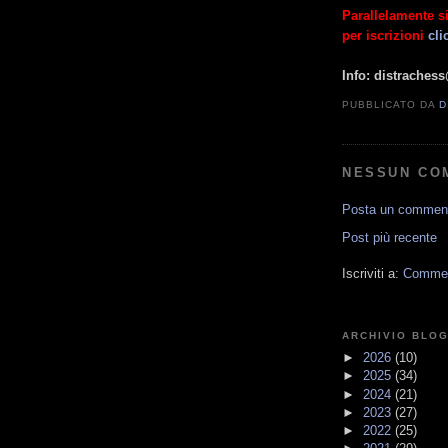
Parallelamente s
per iscrizioni
cli
Info: distrache
PUBBLICATO DA
D
NESSUN CO
Posta un commen
Post più recente
Iscriviti a:
Comment
ARCHIVIO BLO
►
2026
(10)
►
2025
(34)
►
2024
(21)
►
2023
(27)
►
2022
(25)