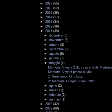
►
2017
(55)
►
2016
(52)
►
2015
(36)
►
2014
(17)
►
2013
(34)
►
2012
(39)
▼
2011
(39)
►
dicembre
(6)
►
novembre
(6)
►
ottobre
(2)
►
settembre
(8)
►
agosto
(5)
►
giugno
(3)
▼
maggio
(4)
Memorial Viviani 2011 - vince Rolly Martine
Memorial Viviani pronto al via!
1° Semilampo Orio Litta
2° Memorial Giorgio Viviani 2011
►
aprile
(2)
►
marzo
(1)
►
febbraio
(1)
►
gennaio
(1)
►
2010
(42)
►
2009
(88)