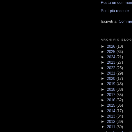
Posta un commen
Post più recente
Iscriviti a:
Comment
ARCHIVIO BLO
►
2026
(10)
►
2025
(34)
►
2024
(21)
►
2023
(27)
►
2022
(25)
►
2021
(29)
►
2020
(17)
►
2019
(43)
►
2018
(38)
►
2017
(55)
►
2016
(52)
►
2015
(36)
►
2014
(17)
►
2013
(34)
►
2012
(39)
▼
2011
(39)