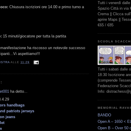
Tutti i venerdì dall
ioco:
Chiusura iscrizioni ore 14.00 e primo turno a
Spazio Città in via
Crema || Clicca sul
aprire Maps || Tes
€65 / €85
:
15 minuti/giocatore per tutta la partita
SCUOLA SCACCH
 manifestazione ha riscosso un notevole successo
ipanti...Vi aspettiamo!!!
ISTRA
ALLE
11:29
Tutti i sabati dalle 
18:30 Iscrizione an
(comprende Tessera
:
Federazione Scacchi
let001
ha detto...
Info: distrachess@
.4.29
kors handbags
MEMORIAL RAVA
nd patriots jerseys
BANDO
ion jeans
Open A – 1650 < E
let
Open B – Over 50 
om