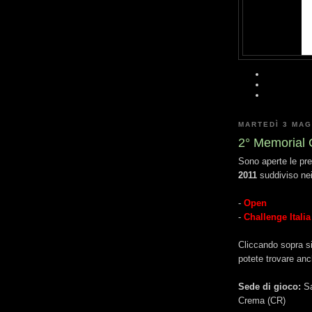
MARTEDÌ 3 MAG
2° Memorial 
Sono aperte le prei
2011
suddiviso nei
-
Open
-
Challenge Itali
Cliccando sopra si
potete trovare anc
Sede di gioco:
Sa
Crema (CR)