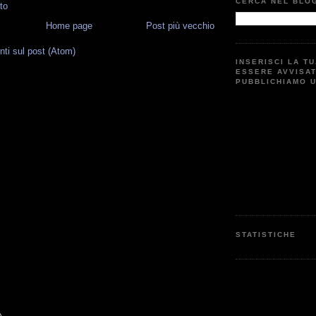
CERCA NEL BLO
to
Home page
Post più vecchio
i sul post (Atom)
INSERISCI LA T
ESSERE AVVISA
PUBBLICHIAMO 
G
STATISTICHE