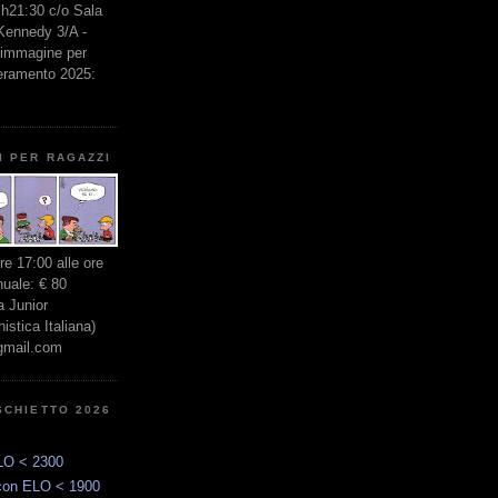
e h21:30 c/o Sala
 Kennedy 3/A -
l'immagine per
seramento 2025:
I PER RAGAZZI
ore 17:00 alle ore
nuale: € 80
 Junior
stica Italiana)
gmail.com
SCHIETTO 2026
LO < 2300
con ELO < 1900