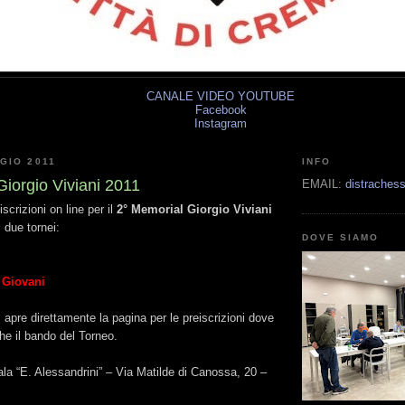
CANALE VIDEO YOUTUBE
Facebook
Instagram
GIO 2011
INFO
Giorgio Viviani 2011
EMAIL:
distrache
scrizioni on line per il
2° Memorial Giorgio Viviani
 due tornei:
DOVE SIAMO
a Giovani
 apre direttamente la pagina per le preiscrizioni dove
he il bando del Torneo.
la “E. Alessandrini” – Via Matilde di Canossa, 20 –