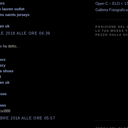
ers
Open C – ELO < 1
 lauren outlet
Galleria Fotografic
ns saints jerseys
ren uk
POSIZIONE DEL 
LA TUA MOSSA T
LE 2018 ALLE ORE 06:39
PEZZO SULLA S
e
ha detto...
ors
ezy
a shoes
t
ren uk
hoes
hoes
ixi888
BRE 2018 ALLE ORE 05:57