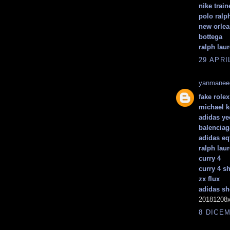
nike train
polo ralph
new orlea
bottega
ralph lau
29 APRI
yanmanee
fake rolex
michael k
adidas ye
balenciag
adidas eq
ralph lau
curry 4
curry 4 s
zx flux
adidas s
20181208x
8 DICEM