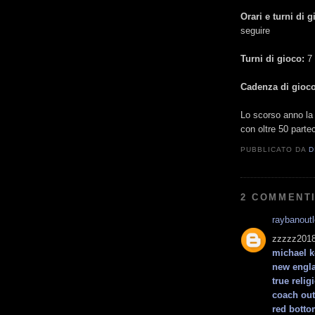
Orari e turni di g
seguire
Turni di gioco:
7
Cadenza di gioco
Lo scorso anno la
con oltre 50 partec
PUBBLICATO DA
D
2 COMMENTI
raybanout
zzzzz2018
michael 
new engla
true relig
coach out
red bott