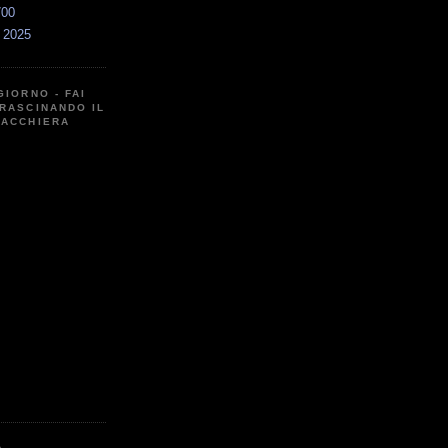
700
a 2025
GIORNO - FAI
RASCINANDO IL
CACCHIERA