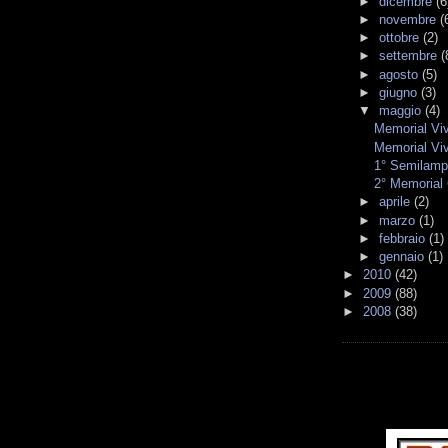
►
dicembre
(6
►
novembre
(
►
ottobre
(2)
►
settembre
(
►
agosto
(5)
►
giugno
(3)
▼
maggio
(4)
Memorial Viv
Memorial Vivi
1° Semilampo
2° Memorial 
►
aprile
(2)
►
marzo
(1)
►
febbraio
(1)
►
gennaio
(1)
►
2010
(42)
►
2009
(88)
►
2008
(38)