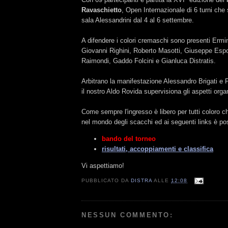
Ravaschietto
, Open Internazionale di 6 turni che 
sala Alessandrini dal 4 al 6 settembre.
A difendere i colori cremaschi sono presenti Ermin
Giovanni Righini, Roberto Masotti, Giuseppe Espo
Raimondi, Gaddo Folcini e Gianluca Distratis.
Arbitrano la manifestazione Alessandro Brigati e P
il nostro Aldo Rovida supervisiona gli aspetti organ
Come sempre l'ingresso è libero per tutti coloro c
nel mondo degli scacchi ed ai seguenti links è pos
bando del torneo
risultati, accoppiamenti e classifica
Vi aspettiamo!
PUBBLICATO DA
DISTRA
ALLE
12:08
NESSUN COMMENTO: