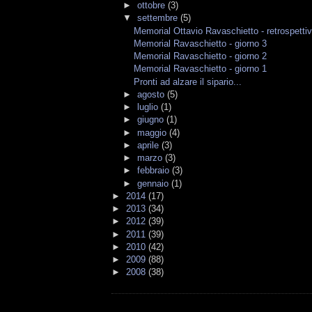
►
ottobre
(3)
▼
settembre
(5)
Memorial Ottavio Ravaschietto - retrospetti
Memorial Ravaschietto - giorno 3
Memorial Ravaschietto - giorno 2
Memorial Ravaschietto - giorno 1
Pronti ad alzare il sipario...
►
agosto
(5)
►
luglio
(1)
►
giugno
(1)
►
maggio
(4)
►
aprile
(3)
►
marzo
(3)
►
febbraio
(3)
►
gennaio
(1)
►
2014
(17)
►
2013
(34)
►
2012
(39)
►
2011
(39)
►
2010
(42)
►
2009
(88)
►
2008
(38)