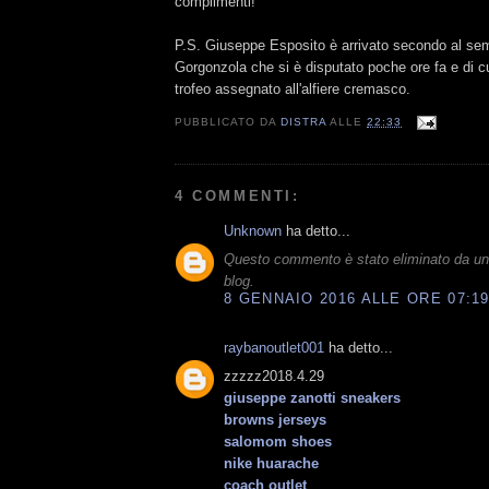
complimenti!
P.S. Giuseppe Esposito è arrivato secondo al se
Gorgonzola che si è disputato poche ore fa e di cu
trofeo assegnato all'alfiere cremasco.
PUBBLICATO DA
DISTRA
ALLE
22:33
4 COMMENTI:
Unknown
ha detto...
Questo commento è stato eliminato da un
blog.
8 GENNAIO 2016 ALLE ORE 07:1
raybanoutlet001
ha detto...
zzzzz2018.4.29
giuseppe zanotti sneakers
browns jerseys
salomom shoes
nike huarache
coach outlet