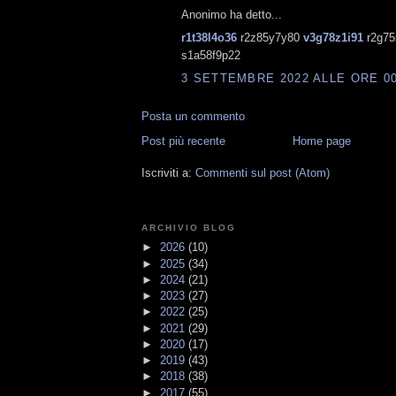
Anonimo ha detto...
r1t38l4o36
r2z85y7y80
v3g78z1i91
r2g75
s1a58f9p22
3 SETTEMBRE 2022 ALLE ORE 00
Posta un commento
Post più recente
Home page
Iscriviti a:
Commenti sul post (Atom)
ARCHIVIO BLOG
►
2026
(10)
►
2025
(34)
►
2024
(21)
►
2023
(27)
►
2022
(25)
►
2021
(29)
►
2020
(17)
►
2019
(43)
►
2018
(38)
►
2017
(55)