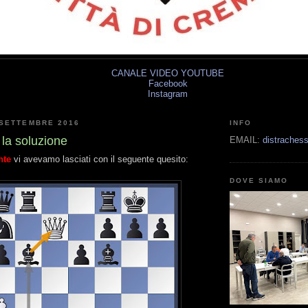
CANALE VIDEO YOUTUBE
Facebook
Instagram
 SETTEMBRE 2016
INFO
 la soluzione
EMAIL:
distrache
nte
vi avevamo lasciati con il seguente quesito:
DOVE SIAMO