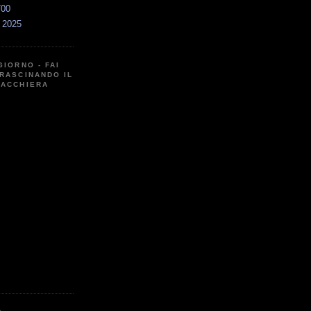
700
a 2025
GIORNO - FAI
RASCINANDO IL
CACCHIERA