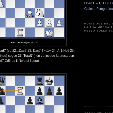
Open C – ELO < 1
Galleria Fotografic
POSIZIONE DEL 
LA TUA MOSSA T
PEZZO SULLA S
Posizione dopo 22.Tc7!
Txd7
(se 22...Dxc7 23. Dxc7;Txd1+ 24. Af1;Nd6 25.
vince) segue
23. Tcxd7
(non va invece la presa con
xd7;Cd6 ed il Nero si libera)