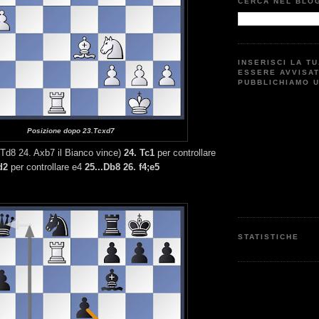
CERCA NEL BLO
INSERISCI LA T
ESSERE AVVISA
PUBBLICHIAMO 
Posizione dopo 23.Tcxd7
 Td8 24. Axb7 il Bianco vince)
24. Tc1
per controllare
d2
per controllare e4
25...Db8 26. f4;e5
STATISTICHE