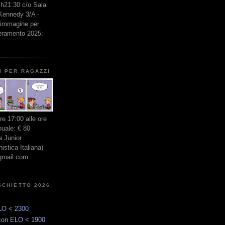
e h21:30 c/o Sala
 Kennedy 3/A -
l'immagine per
seramento 2025:
I PER RAGAZZI
ore 17:00 alle ore
nuale: € 80
 Junior
stica Italiana)
gmail.com
SCHIETTO 2026
LO < 2300
con ELO < 1900