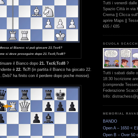
Tutti i venerdì dall
Spazio Città in via
Crema || Clicca sul
aprire Maps || Tes
€65 / €85
SCUOLA SCACCH
Mossa al Bianco: si può giocare 21.Txc6?
me si deve proseguire dopo 21.Txc6;Tcd8?
inuare il Bianco dopo
21. Txc6;Tcd8
?
endente è
22. Tc7!
(in partita il Bianco ha giocato 22.
Tutti i sabati dalle 
.Dxb7 ha finito con il perdere dopo poche mosse).
18:30 Iscrizione an
(comprende Tessera
Federazione Scacchi
Info: distrachess@
MEMORIAL RAVA
BANDO
Open A – 1650 < E
Open B – Over 50 