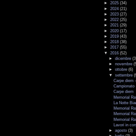
►
2025
(34)
►
2024
(21)
►
2023
(27)
►
2022
(25)
►
2021
(29)
►
2020
(17)
►
2019
(43)
►
2018
(38)
►
2017
(55)
▼
2016
(52)
►
dicembre
(3
►
novembre
(
►
ottobre
(6)
▼
settembre
(
Carpe diem -
Campionato 
Carpe diem
Memorial Rav
La Notte Bia
Memorial Rav
Memorial Rav
Memorial Rav
Lavori in cor
►
agosto
(3)
►
luglio
(3)