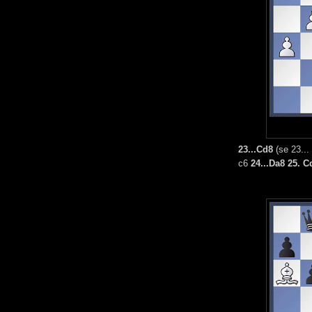
23...Cd8
(se 23...
c6
24...Da8 25. C