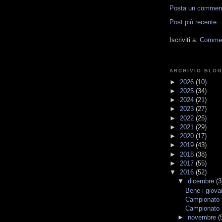
Posta un commen
Post più recente
Iscriviti a:
Comment
ARCHIVIO BLO
►
2026
(10)
►
2025
(34)
►
2024
(21)
►
2023
(27)
►
2022
(25)
►
2021
(29)
►
2020
(17)
►
2019
(43)
►
2018
(38)
►
2017
(55)
▼
2016
(52)
▼
dicembre
(3
Bene i giova
Campionato S
Campionato S
►
novembre
(