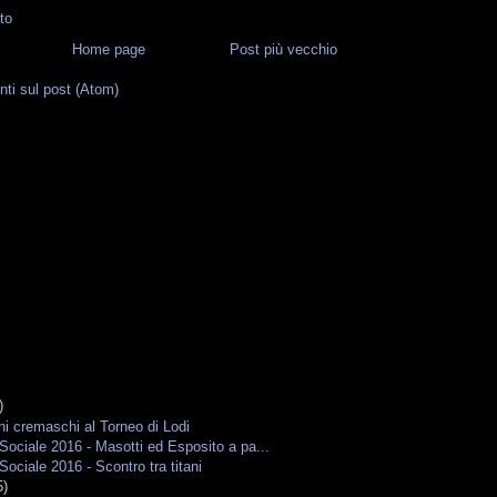
to
Home page
Post più vecchio
i sul post (Atom)
G
)
ni cremaschi al Torneo di Lodi
ociale 2016 - Masotti ed Esposito a pa...
ociale 2016 - Scontro tra titani
5)