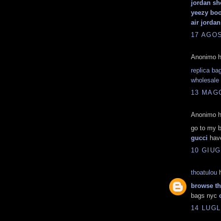
jordan sh
yeezy boo
air jordan
17 AGOS
Anonimo ha
replica ba
wholesale
13 MAGG
Anonimo ha
go to my 
gucci
have
10 GIUG
thoatulou
h
browse th
bags nyc
14 LUGL