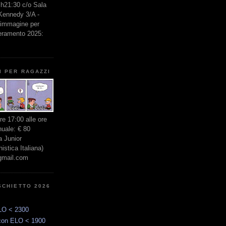
e h21:30 c/o Sala
 Kennedy 3/A -
l'immagine per
seramento 2025:
I PER RAGAZZI
ore 17:00 alle ore
nuale: € 80
 Junior
stica Italiana)
gmail.com
SCHIETTO 2026
LO < 2300
con ELO < 1900