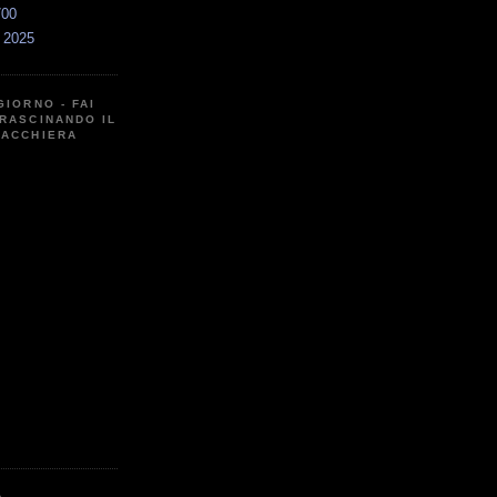
700
a 2025
GIORNO - FAI
RASCINANDO IL
CACCHIERA