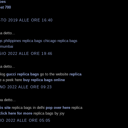
oes
st 700
TO 2019 ALLE ORE 16:40
 detto...
gs philippines
replica bags chicago
replica bags
 mumbai
IO 2022 ALLE ORE 19:46
 detto...
blog
gucci replica bags
go to the website
replica
 a peek here
buy replica bags online
NO 2022 ALLE ORE 09:23
a detto...
is site
replica bags in delhi
pop over here
replica
click here for more
replica bags by joy
IO 2022 ALLE ORE 05:05