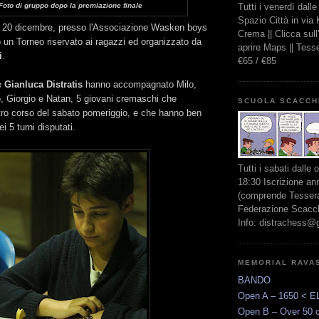
Tutti i venerdì dall
Foto di gruppo dopo la premiazione finale
Spazio Città in via
 20 dicembre, presso l'Associazione Wasken boys
Crema || Clicca sul
to un Torneo riservato ai ragazzi ed organizzato da
aprire Maps || Tes
i
.
€65 / €85
e
Gianluca Distratis
hanno accompagnato Milo,
, Giorgio e Natan, 5 giovani cremaschi che
SCUOLA SCACCH
stro corso del sabato pomeriggio, e che hanno ben
ei 5 turni disputati.
Tutti i sabati dalle 
18:30 Iscrizione an
(comprende Tessera
Federazione Scacchi
Info: distrachess@
MEMORIAL RAVA
BANDO
Open A – 1650 < E
Open B – Over 50 