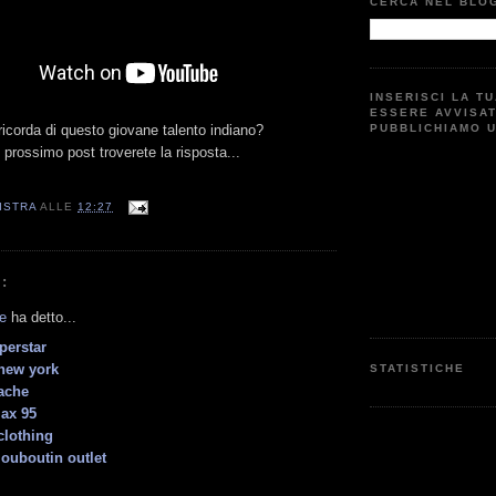
CERCA NEL BLO
INSERISCI LA T
ESSERE AVVISA
 ricorda di questo giovane talento indiano?
PUBBLICHIAMO 
 prossimo post troverete la risposta...
ISTRA
ALLE
12:27
:
e
ha detto...
perstar
new york
STATISTICHE
ache
max 95
clothing
louboutin outlet