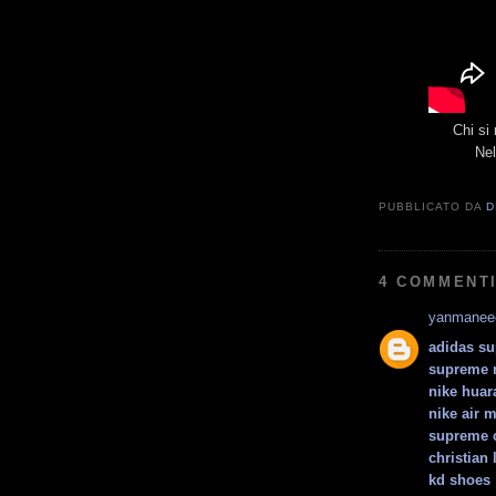
Chi si
Nel
PUBBLICATO DA
D
4 COMMENTI
yanmanee
adidas su
supreme 
nike huar
nike air 
supreme 
christian 
kd shoes