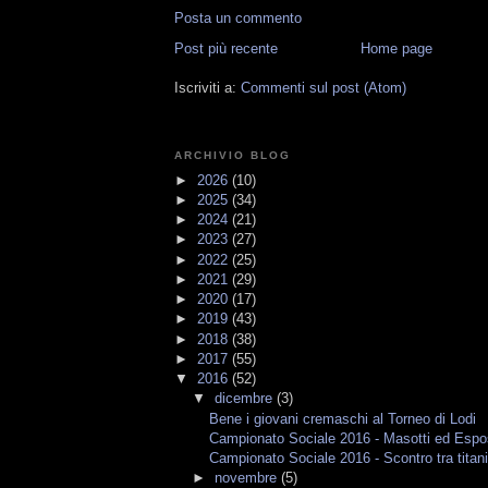
Posta un commento
Post più recente
Home page
Iscriviti a:
Commenti sul post (Atom)
ARCHIVIO BLOG
►
2026
(10)
►
2025
(34)
►
2024
(21)
►
2023
(27)
►
2022
(25)
►
2021
(29)
►
2020
(17)
►
2019
(43)
►
2018
(38)
►
2017
(55)
▼
2016
(52)
▼
dicembre
(3)
Bene i giovani cremaschi al Torneo di Lodi
Campionato Sociale 2016 - Masotti ed Espos
Campionato Sociale 2016 - Scontro tra titan
►
novembre
(5)