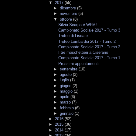
▼
2017
(55)
►
dicembre
(5)
►
novembre
(5)
▼
ottobre
(8)
Silvia Scarpa è WFM!
Campionato Sociale 2017 - Turno 3
Trofeo di Liscate
Trofeo Lombardia 2017 - Turno 2
Campionato Sociale 2017 - Turno 2
I tre moschettieri a Ciserano
Campionato Sociale 2017 - Turno 1
Prossimi appuntamenti
►
settembre
(10)
►
agosto
(3)
►
luglio
(1)
►
giugno
(2)
►
maggio
(1)
►
aprile
(6)
►
marzo
(7)
►
febbraio
(6)
►
gennaio
(1)
►
2016
(52)
►
2015
(36)
►
2014
(17)
►
2013
(34)