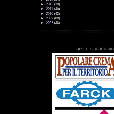
►
2012
(39)
►
2011
(39)
►
2010
(42)
►
2009
(88)
►
2008
(38)
GRAZIE AL CONTRIBUT