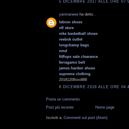
5 DICEMBRE 2017 ALLE ORE 07:
yanmaneee
ha detto...
lebron shoes
nfl store
nike basketball shoes
reebok outlet
longchamp bags
nmd
fitflops sale clearance
ferragamo belt
james harden shoes
supreme clothing
20181208xixi888
8 DICEMBRE 2018 ALLE ORE 04:
Posta un commento
Post più recente
Home page
Iscriviti a:
Commenti sul post (Atom)