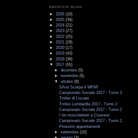
ARCHIVIO BLOG
►
2026
(10)
►
2025
(34)
►
2024
(21)
►
2023
(27)
►
2022
(25)
►
2021
(29)
►
2020
(17)
►
2019
(43)
►
2018
(38)
▼
2017
(55)
►
dicembre
(5)
►
novembre
(5)
▼
ottobre
(8)
Silvia Scarpa è WFM!
Campionato Sociale 2017 - Turno 3
Trofeo di Liscate
Trofeo Lombardia 2017 - Turno 2
Campionato Sociale 2017 - Turno 2
I tre moschettieri a Ciserano
Campionato Sociale 2017 - Turno 1
Prossimi appuntamenti
►
settembre
(10)
►
agosto
(3)